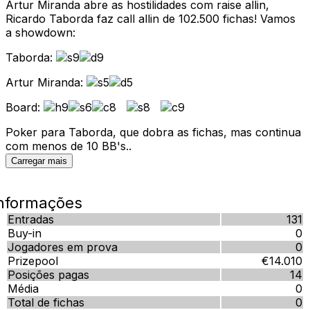
Artur Miranda abre as hostilidades com raise allin,
Ricardo Taborda faz call allin de 102.500 fichas! Vamos
a showdown:
Taborda:
Artur Miranda:
Board:
Poker para Taborda, que dobra as fichas, mas continua
com menos de 10 BB's..
Carregar mais
nformações
Entradas
131
Buy-in
0
Jogadores em prova
0
Prizepool
€14.010
Posições pagas
14
Média
0
Total de fichas
0