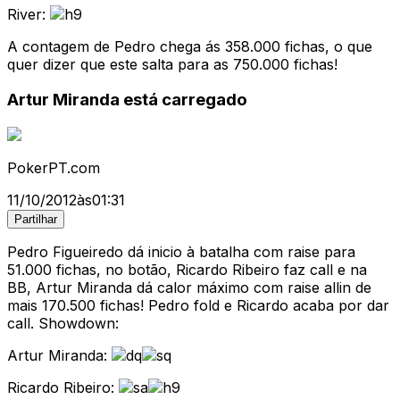
River:
A contagem de Pedro chega ás 358.000 fichas, o que
quer dizer que este salta para as 750.000 fichas!
Artur Miranda está carregado
PokerPT.com
11/10/2012
às
01:31
Partilhar
Pedro Figueiredo dá inicio à batalha com raise para
51.000 fichas, no botão, Ricardo Ribeiro faz call e na
BB, Artur Miranda dá calor máximo com raise allin de
mais 170.500 fichas! Pedro fold e Ricardo acaba por dar
call. Showdown:
Artur Miranda:
Ricardo Ribeiro: