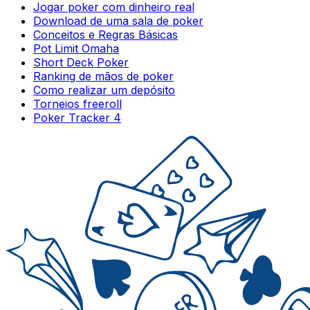
Jogar poker com dinheiro real
Download de uma sala de poker
Conceitos e Regras Básicas
Pot Limit Omaha
Short Deck Poker
Ranking de mãos de poker
Como realizar um depósito
Torneios freeroll
Poker Tracker 4