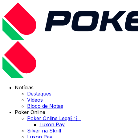
Notícias
Destaques
Vídeos
Bloco de Notas
Poker Online
Poker Online Legal🇵🇹
Luxon Pay
Silver na Skrill
Luxon Pay