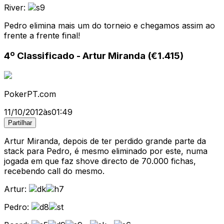
River:
Pedro elimina mais um do torneio e chegamos assim ao
frente a frente final!
4º Classificado - Artur Miranda (€1.415)
PokerPT.com
11/10/2012
às
01:49
Partilhar
Artur Miranda, depois de ter perdido grande parte da
stack para Pedro, é mesmo eliminado por este, numa
jogada em que faz shove directo de 70.000 fichas,
recebendo call do mesmo.
Artur:
Pedro: