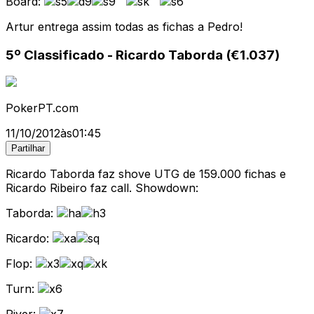
Board:
Artur entrega assim todas as fichas a Pedro!
5º Classificado - Ricardo Taborda (€1.037)
PokerPT.com
11/10/2012
às
01:45
Partilhar
Ricardo Taborda faz shove UTG de 159.000 fichas e
Ricardo Ribeiro faz call. Showdown:
Taborda:
Ricardo:
Flop:
Turn: