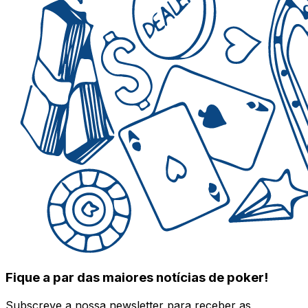
Fique a par das maiores notícias de poker!
Subscreve a nossa newsletter para receber as