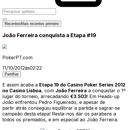
Recentes
Mais recentes primeiro
João Ferreira conquista a Etapa #19
PokerPT.com
11/10/2012
às
02:22
Partilhar
E assim acaba a
Etapa 19 do Casino Poker Series 2012
no Casino Lisboa
, com
João Ferreira
a conquistar o 1º
lugar do torneio, arrecadando
€3.503
! Em Heads-up
João enfrentou Pedro Figueiredo, e apesar de
partir atrás conseguiu equilibrar a partida e sagrar-se
campeão desta etapa! Resta-nos dar os parabens a
todos os premiados, e em especial ao João Ferreira.