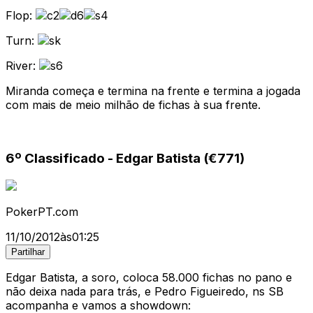
Flop:
Turn:
River:
Miranda começa e termina na frente e termina a jogada
com mais de meio milhão de fichas à sua frente.
6º Classificado - Edgar Batista (€771)
PokerPT.com
11/10/2012
às
01:25
Partilhar
Edgar Batista, a soro, coloca 58.000 fichas no pano e
não deixa nada para trás, e Pedro Figueiredo, ns SB
acompanha e vamos a showdown: