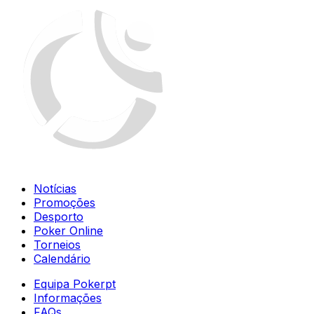
Notícias
Promoções
Desporto
Poker Online
Torneios
Calendário
Equipa Pokerpt
Informações
FAQs