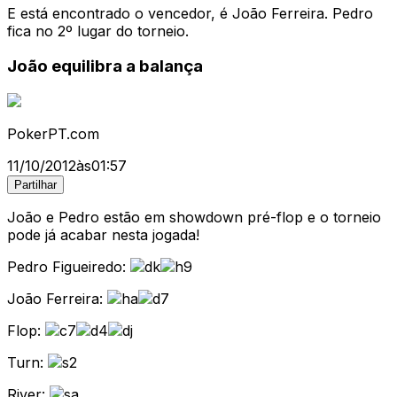
E está encontrado o vencedor, é João Ferreira. Pedro
fica no 2º lugar do torneio.
João equilibra a balança
PokerPT.com
11/10/2012
às
01:57
Partilhar
João e Pedro estão em showdown pré-flop e o torneio
pode já acabar nesta jogada!
Pedro Figueiredo:
João Ferreira:
Flop:
Turn:
River: