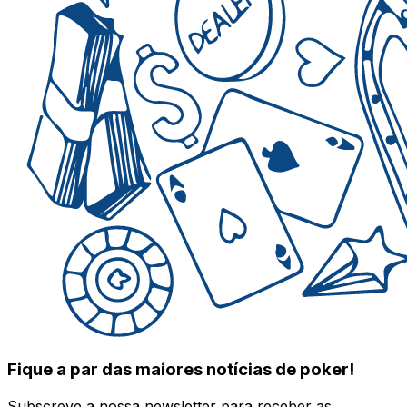
Fique a par das maiores notícias de poker!
Subscreve a nossa newsletter para receber as