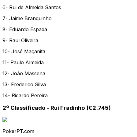
6- Rui de Almeida Santos
7- Jaime Branquinho
8- Eduardo Espada
9- Raul Oliveira
10- José Maçanita
11- Paulo Almeida
12- João Massena
13- Frederico Silva
14- Ricardo Pereira
2º Classificado - Rui Fradinho (€2.745)
PokerPT.com