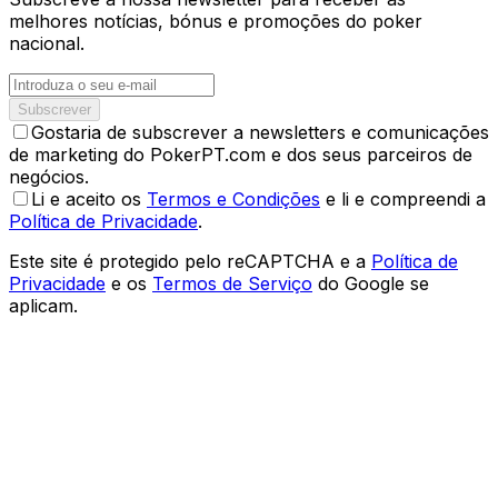
melhores notícias, bónus e promoções do poker
nacional.
Subscrever
Gostaria de subscrever a newsletters e comunicações
de marketing do PokerPT.com e dos seus parceiros de
negócios.
Li e aceito os
Termos e Condições
e li e compreendi a
Política de Privacidade
.
Este site é protegido pelo reCAPTCHA e a
Política de
Privacidade
e os
Termos de Serviço
do Google se
aplicam.