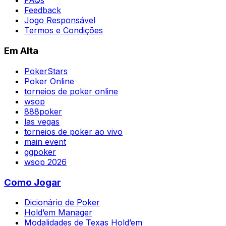
FAQs
Feedback
Jogo Responsável
Termos e Condições
Em Alta
PokerStars
Poker Online
torneios de poker online
wsop
888poker
las vegas
torneios de poker ao vivo
main event
ggpoker
wsop 2026
Como Jogar
Dicionário de Poker
Hold’em Manager
Modalidades de Texas Hold’em