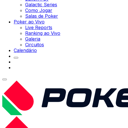
Galactic Series
Como Jogar
Salas de Poker
Poker ao Vivo
Live Reports
Ranking ao Vivo
Galeria
Circuitos
Calendário