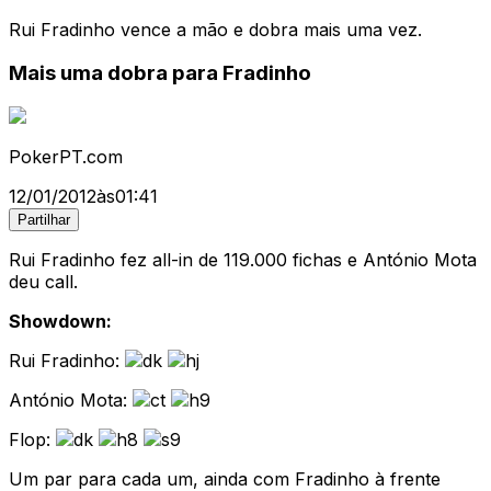
Rui Fradinho vence a mão e dobra mais uma vez.
Mais uma dobra para Fradinho
PokerPT.com
12/01/2012
às
01:41
Partilhar
Rui Fradinho fez all-in de 119.000 fichas e António Mota
deu call.
Showdown:
Rui Fradinho:
António Mota:
Flop:
Um par para cada um, ainda com Fradinho à frente