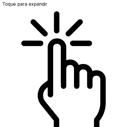
Toque para expandir