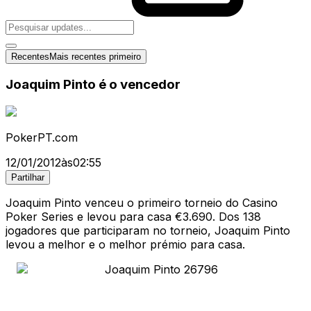
Recentes
Mais recentes primeiro
Joaquim Pinto é o vencedor
PokerPT.com
12/01/2012
às
02:55
Partilhar
Joaquim Pinto venceu o primeiro torneio do Casino
Poker Series e levou para casa €3.690. Dos 138
jogadores que participaram no torneio, Joaquim Pinto
levou a melhor e o melhor prémio para casa.