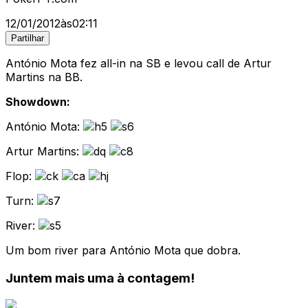
12/01/2012
às
02:11
Partilhar
António Mota fez all-in na SB e levou call de Artur
Martins na BB.
Showdown:
António Mota:
Artur Martins:
Flop:
Turn:
River:
Um bom river para António Mota que dobra.
Juntem mais uma à contagem!