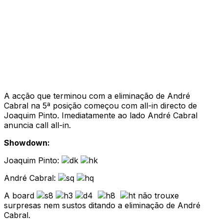
A acção que terminou com a eliminação de André
Cabral na 5ª posição começou com all-in directo de
Joaquim Pinto. Imediatamente ao lado André Cabral
anuncia call all-in.
Showdown:
Joaquim Pinto:
André Cabral:
A board
não trouxe
surpresas nem sustos ditando a eliminação de André
Cabral.