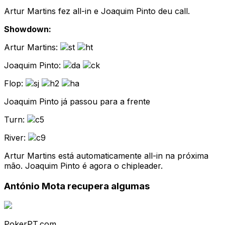
Artur Martins fez all-in e Joaquim Pinto deu call.
Showdown:
Artur Martins:
Joaquim Pinto:
Flop:
Joaquim Pinto já passou para a frente
Turn:
River:
Artur Martins está automaticamente all-in na próxima
mão. Joaquim Pinto é agora o chipleader.
António Mota recupera algumas
PokerPT.com