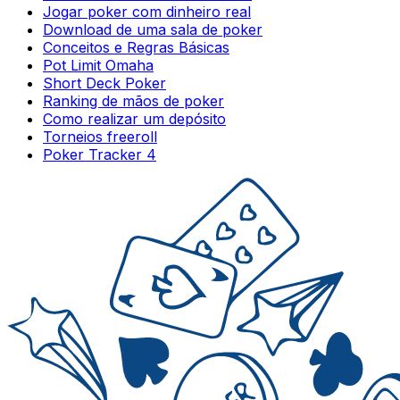
Jogar poker com dinheiro real
Download de uma sala de poker
Conceitos e Regras Básicas
Pot Limit Omaha
Short Deck Poker
Ranking de mãos de poker
Como realizar um depósito
Torneios freeroll
Poker Tracker 4