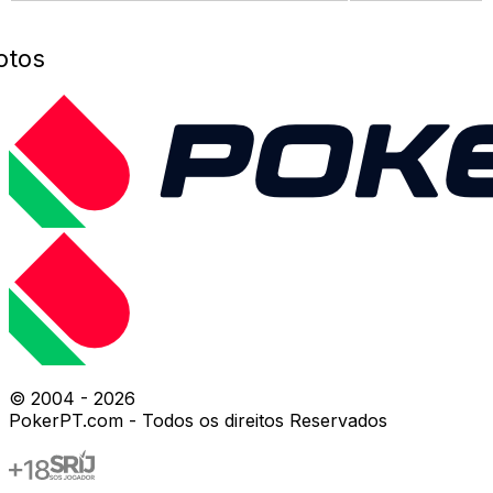
otos
© 2004 -
2026
PokerPT.com - Todos os direitos Reservados