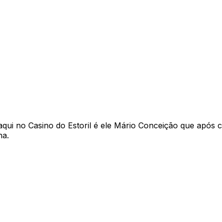
 aqui no Casino do Estoril é ele Mário Conceição que ap
ha.