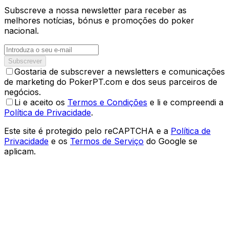
Subscreve a nossa newsletter para receber as
melhores notícias, bónus e promoções do poker
nacional.
Subscrever
Gostaria de subscrever a newsletters e comunicações
de marketing do PokerPT.com e dos seus parceiros de
negócios.
Li e aceito os
Termos e Condições
e li e compreendi a
Política de Privacidade
.
Este site é protegido pelo reCAPTCHA e a
Política de
Privacidade
e os
Termos de Serviço
do Google se
aplicam.