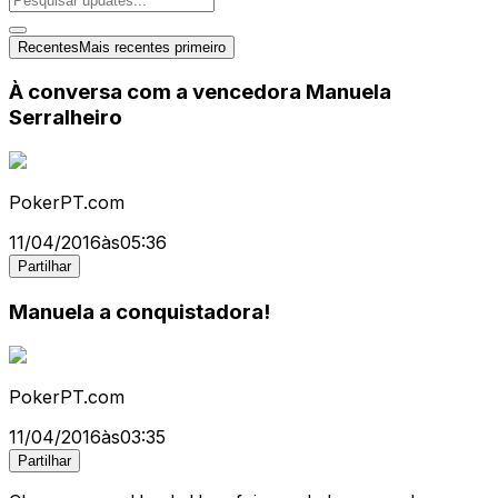
Recentes
Mais recentes primeiro
À conversa com a vencedora Manuela
Serralheiro
PokerPT.com
11/04/2016
às
05:36
Partilhar
Manuela a conquistadora!
PokerPT.com
11/04/2016
às
03:35
Partilhar