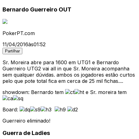
Bernardo Guerreiro OUT
PokerPT.com
11/04/2016
às
01:52
Partilhar
Sr. Moreira abre para 1600 em UTG1 e Bernardo
Guerreiro UTG2 vai all in que Sr. Moreira acompanha
sem qualquer dúvidas. ambos os jogadores estão curtos
pelo que pote total fica em cerca de 25 mil fichas....
showdown: Bernardo tem
e Sr. moreira tem
Board:
Guerreiro eliminado!
Guerra de Ladies