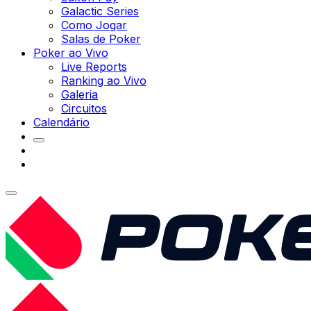
Galactic Series
Como Jogar
Salas de Poker
Poker ao Vivo
Live Reports
Ranking ao Vivo
Galeria
Circuitos
Calendário