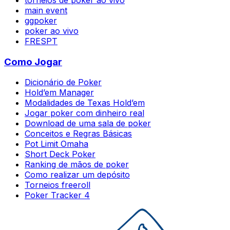
main event
ggpoker
poker ao vivo
FRESPT
Como Jogar
Dicionário de Poker
Hold’em Manager
Modalidades de Texas Hold’em
Jogar poker com dinheiro real
Download de uma sala de poker
Conceitos e Regras Básicas
Pot Limit Omaha
Short Deck Poker
Ranking de mãos de poker
Como realizar um depósito
Torneios freeroll
Poker Tracker 4