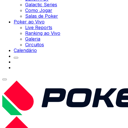
Galactic Series
Como Jogar
Salas de Poker
Poker ao Vivo
Live Reports
Ranking ao Vivo
Galeria
Circuitos
Calendário