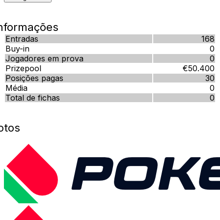
nformações
Entradas
168
Buy-in
0
Jogadores em prova
0
Prizepool
€50.400
Posições pagas
30
Média
0
Total de fichas
0
otos