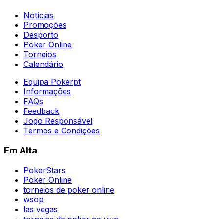
Notícias
Promoções
Desporto
Poker Online
Torneios
Calendário
Equipa Pokerpt
Informações
FAQs
Feedback
Jogo Responsável
Termos e Condições
Em Alta
PokerStars
Poker Online
torneios de poker online
wsop
las vegas
torneios de poker ao vivo