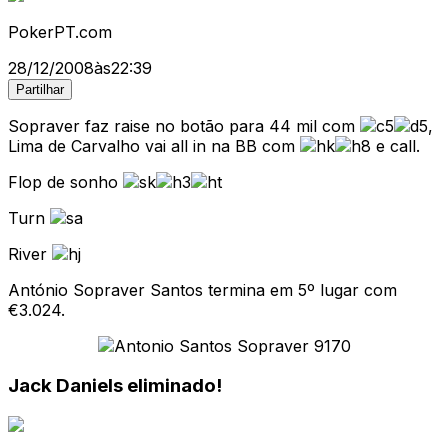
PokerPT.com
28/12/2008
às
22:39
Partilhar
Sopraver faz raise no botão para 44 mil com
,
Lima de Carvalho vai all in na BB com
e call.
Flop de sonho
Turn
River
António Sopraver Santos termina em 5º lugar com
€3.024.
Jack Daniels eliminado!