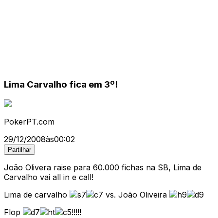
Lima Carvalho fica em 3º!
PokerPT.com
29/12/2008
às
00:02
Partilhar
João Olivera raise para 60.000 fichas na SB, Lima de
Carvalho vai all in e call!
Lima de carvalho
vs. João Oliveira
Flop
!!!!!