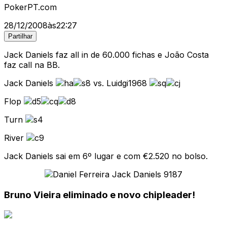
PokerPT.com
28/12/2008
às
22:27
Partilhar
Jack Daniels faz all in de 60.000 fichas e João Costa
faz call na BB.
Jack Daniels
vs. Luidgi1968
Flop
Turn
River
Jack Daniels sai em 6º lugar e com €2.520 no bolso.
Bruno Vieira eliminado e novo chipleader!