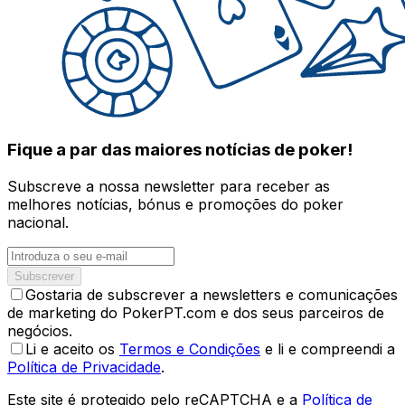
Fique a par das maiores notícias de poker!
Subscreve a nossa newsletter para receber as
melhores notícias, bónus e promoções do poker
nacional.
Subscrever
Gostaria de subscrever a newsletters e comunicações
de marketing do PokerPT.com e dos seus parceiros de
negócios.
Li e aceito os
Termos e Condições
e li e compreendi a
Política de Privacidade
.
Este site é protegido pelo reCAPTCHA e a
Política de