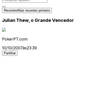
Recentes
Mais recentes primeiro
Julian Thew, o Grande Vencedor
PokerPT.com
10/10/2007
às
23:39
Partilhar