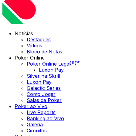
Notícias
Destaques
Vídeos
Bloco de Notas
Poker Online
Poker Online Legal🇵🇹
Luxon Pay
Silver na Skrill
Luxon Pay
Galactic Series
Como Jogar
Salas de Poker
Poker ao Vivo
Live Reports
Ranking ao Vivo
Galeria
Circuitos