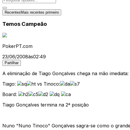
Recentes
Mais recentes primeiro
Temos Campeão
PokerPT.com
23/06/2008
às
02:49
Partilhar
A eliminação de Tiago Gonçalves chega na mão imediata: T
Tiago:
vs Tinoco:
Board:
Tiago Gonçalves termina na 2ª posição
Nuno "Nuno Tinoco" Gonçalves sagra-se como o grande