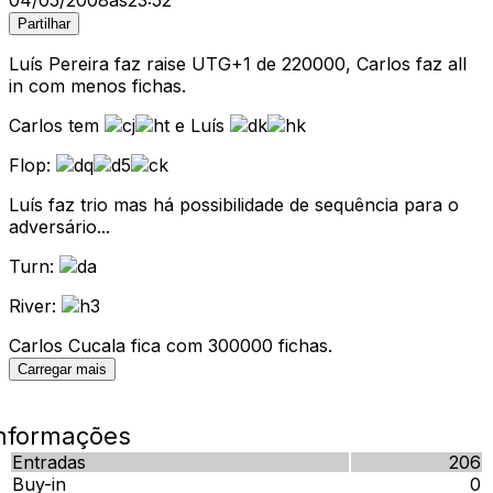
04/05/2008
às
23:52
Partilhar
Luís Pereira faz raise UTG+1 de 220000, Carlos faz all
in com menos fichas.
Carlos tem
e Luís
Flop:
Luís faz trio mas há possibilidade de sequência para o
adversário...
Turn:
River:
Carlos Cucala fica com 300000 fichas.
Carregar mais
nformações
Entradas
206
Buy-in
0