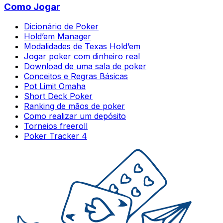
Como Jogar
Dicionário de Poker
Hold’em Manager
Modalidades de Texas Hold’em
Jogar poker com dinheiro real
Download de uma sala de poker
Conceitos e Regras Básicas
Pot Limit Omaha
Short Deck Poker
Ranking de mãos de poker
Como realizar um depósito
Torneios freeroll
Poker Tracker 4