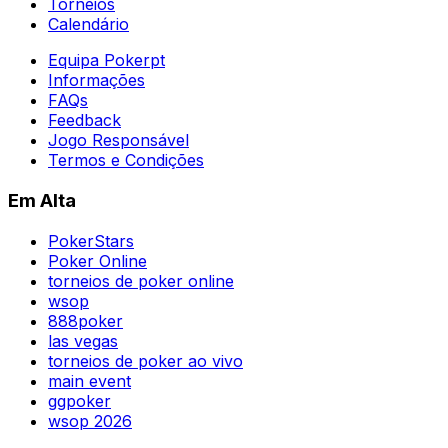
Torneios
Calendário
Equipa Pokerpt
Informações
FAQs
Feedback
Jogo Responsável
Termos e Condições
Em Alta
PokerStars
Poker Online
torneios de poker online
wsop
888poker
las vegas
torneios de poker ao vivo
main event
ggpoker
wsop 2026