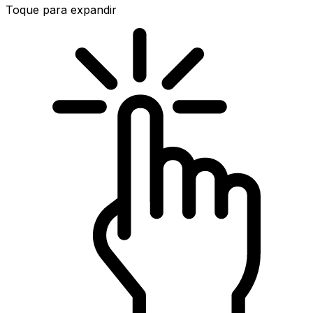
Toque para expandir