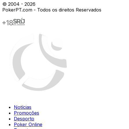
© 2004 -
2026
PokerPT.com - Todos os direitos Reservados
Notícias
Promoções
Desporto
Poker Online