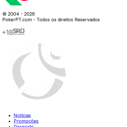
© 2004 -
2026
PokerPT.com - Todos os direitos Reservados
Notícias
Promoções
Desporto