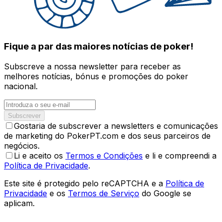
Fique a par das maiores notícias de poker!
Subscreve a nossa newsletter para receber as
melhores notícias, bónus e promoções do poker
nacional.
Subscrever
Gostaria de subscrever a newsletters e comunicações
de marketing do PokerPT.com e dos seus parceiros de
negócios.
Li e aceito os
Termos e Condições
e li e compreendi a
Política de Privacidade
.
Este site é protegido pelo reCAPTCHA e a
Política de
Privacidade
e os
Termos de Serviço
do Google se
aplicam.