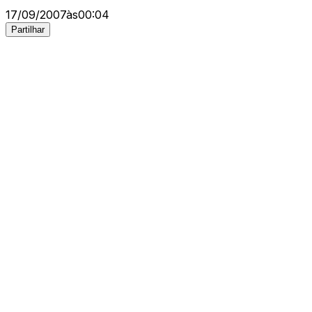
17/09/2007
às
00:04
Partilhar