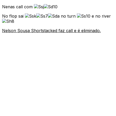
Nenas call com
No flop sai
no turn
e no river
Nelson Sousa Shortstacked faz call e é eliminado.