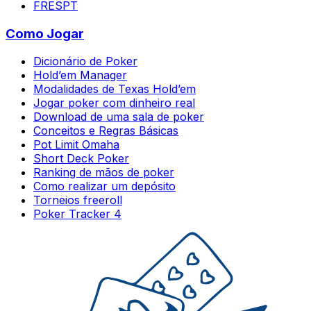
FRESPT
Como Jogar
Dicionário de Poker
Hold’em Manager
Modalidades de Texas Hold’em
Jogar poker com dinheiro real
Download de uma sala de poker
Conceitos e Regras Básicas
Pot Limit Omaha
Short Deck Poker
Ranking de mãos de poker
Como realizar um depósito
Torneios freeroll
Poker Tracker 4