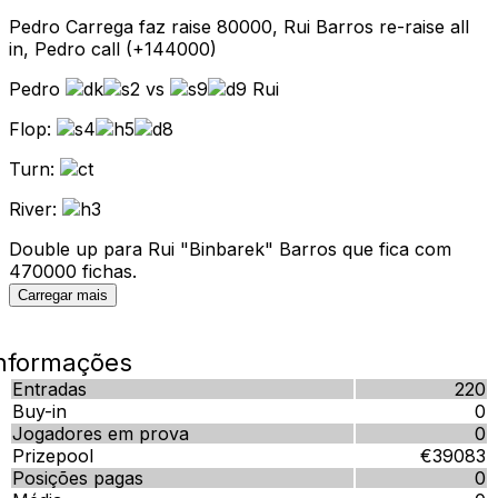
Pedro Carrega faz raise 80000, Rui Barros re-raise all
in, Pedro call (+144000)
Pedro
vs
Rui
Flop:
Turn:
River:
Double up para Rui "Binbarek" Barros que fica com
470000 fichas.
Carregar mais
nformações
Entradas
220
Buy-in
0
Jogadores em prova
0
Prizepool
€39083
Posições pagas
0