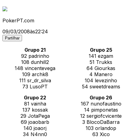
PokerPT.com
09/03/2008
às
22:24
Partilhar
Grupo 21
Grupo 25
92 padrinho
141 ezgam
108 dunhill2
51 Trukks
148 vincentevega
64 Giourkas
109 archk8
4 Manero
111 sr_dr_silva
104 levezinho
73 LusoPT
54 sweetdreams
Grupo 22
Grupo 26
81 vainha
167 nunofaustino
137 kossak
14 pimponetas
29 JotaPega
12 sergiofcvicente
69 joaobarb
3 BlocoDaBarra
140 joaorj
103 orlandop
34 N4nn0
63 Xico