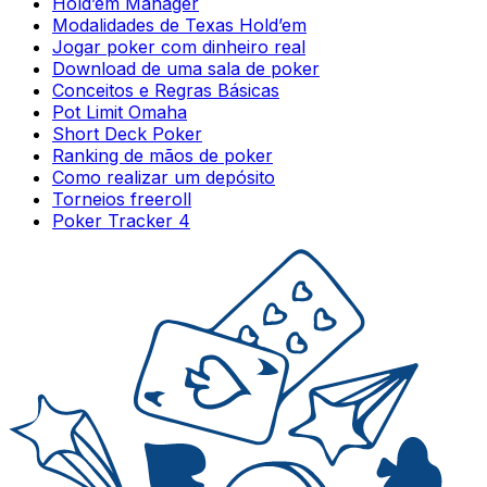
Hold’em Manager
Modalidades de Texas Hold’em
Jogar poker com dinheiro real
Download de uma sala de poker
Conceitos e Regras Básicas
Pot Limit Omaha
Short Deck Poker
Ranking de mãos de poker
Como realizar um depósito
Torneios freeroll
Poker Tracker 4