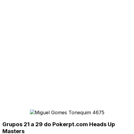
Grupos 21 a 29 do Pokerpt.com Heads Up
Masters