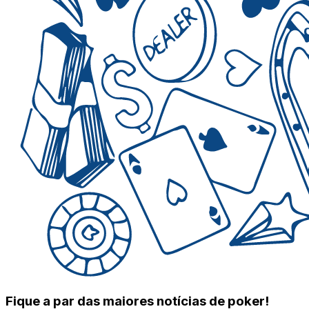
Fique a par das maiores notícias de poker!