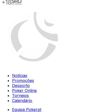
Notícias
Promoções
Desporto
Poker Online
Torneios
Calendário
Equipa Pokerpt