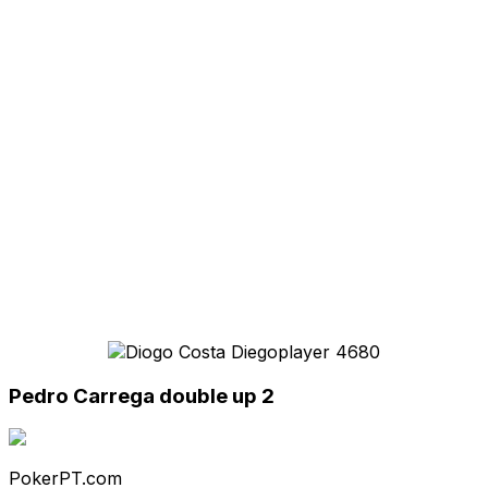
Pedro Carrega double up 2
PokerPT.com