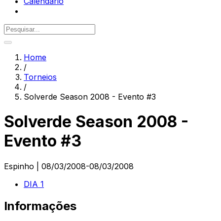
Calendário
Home
/
Torneios
/
Solverde Season 2008 - Evento #3
Solverde Season 2008 -
Evento #3
Espinho
|
08/03/2008
-
08/03/2008
DIA 1
Informações