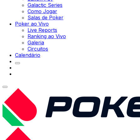
Galactic Series
Como Jogar
Salas de Poker
Poker ao Vivo
Live Reports
Ranking ao Vivo
Galeria
Circuitos
Calendário