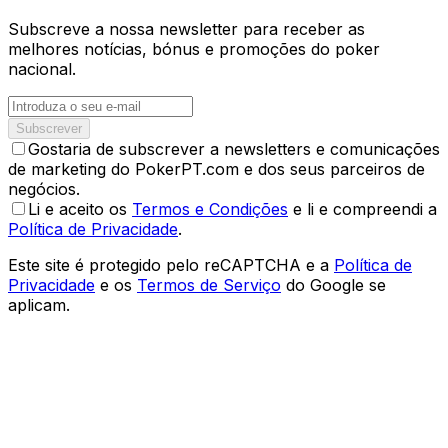
Subscreve a nossa newsletter para receber as
melhores notícias, bónus e promoções do poker
nacional.
Subscrever
Gostaria de subscrever a newsletters e comunicações
de marketing do PokerPT.com e dos seus parceiros de
negócios.
Li e aceito os
Termos e Condições
e li e compreendi a
Política de Privacidade
.
Este site é protegido pelo reCAPTCHA e a
Política de
Privacidade
e os
Termos de Serviço
do Google se
aplicam.