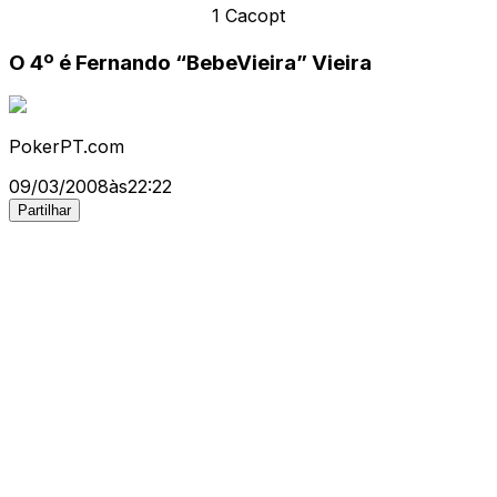
1 Cacopt
O 4º é Fernando “BebeVieira” Vieira
PokerPT.com
09/03/2008
às
22:22
Partilhar