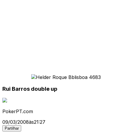
Rui Barros double up
PokerPT.com
09/03/2008
às
21:27
Partilhar