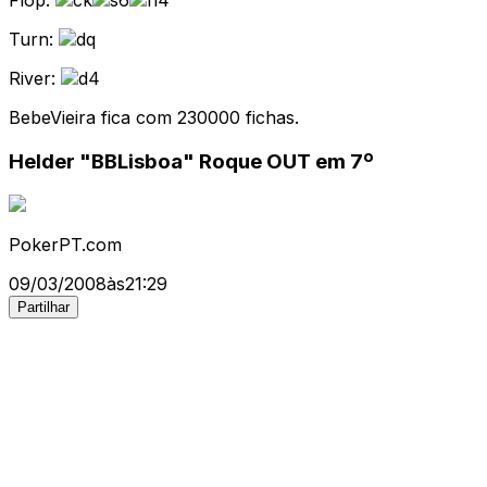
Flop:
Turn:
River:
BebeVieira fica com 230000 fichas.
Helder "BBLisboa" Roque OUT em 7º
PokerPT.com
09/03/2008
às
21:29
Partilhar