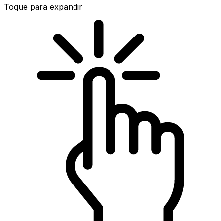
Toque para expandir