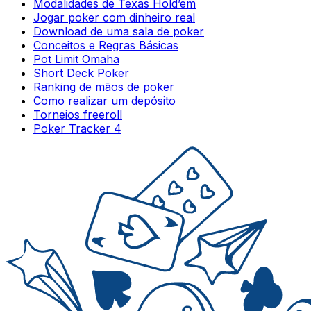
Modalidades de Texas Hold’em
Jogar poker com dinheiro real
Download de uma sala de poker
Conceitos e Regras Básicas
Pot Limit Omaha
Short Deck Poker
Ranking de mãos de poker
Como realizar um depósito
Torneios freeroll
Poker Tracker 4