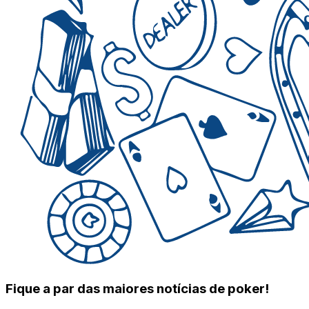
Fique a par das maiores notícias de poker!