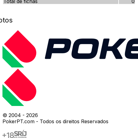
Total de fichas
0
otos
© 2004 -
2026
PokerPT.com - Todos os direitos Reservados