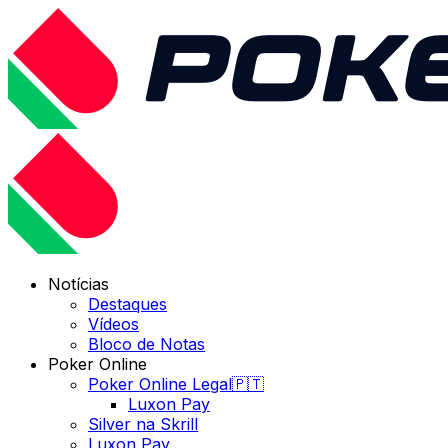
Notícias
Destaques
Vídeos
Bloco de Notas
Poker Online
Poker Online Legal🇵🇹
Luxon Pay
Silver na Skrill
Luxon Pay