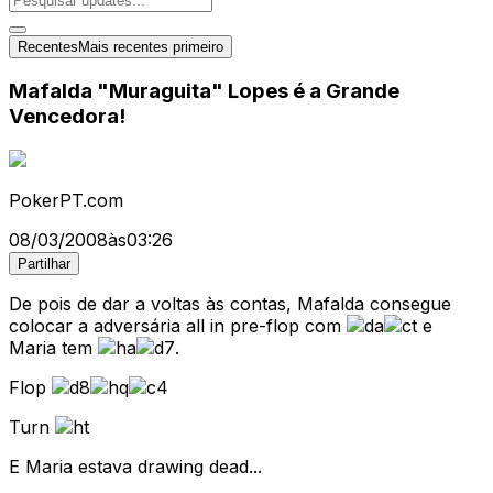
Recentes
Mais recentes primeiro
Mafalda "Muraguita" Lopes é a Grande
Vencedora!
PokerPT.com
08/03/2008
às
03:26
Partilhar
De pois de dar a voltas às contas, Mafalda consegue
colocar a adversária all in pre-flop com
e
Maria tem
.
Flop
Turn
E Maria estava drawing dead...