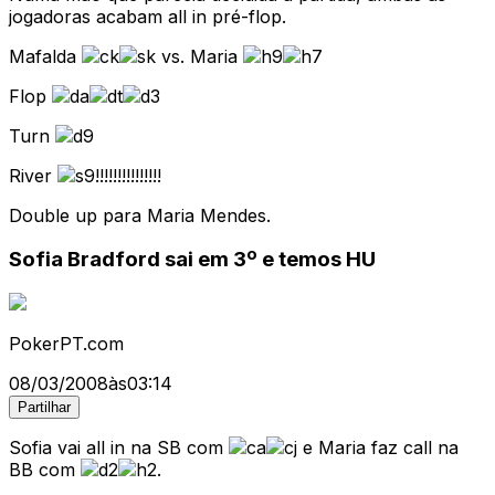
jogadoras acabam all in pré-flop.
Mafalda
vs. Maria
Flop
Turn
River
!!!!!!!!!!!!!!!
Double up para Maria Mendes.
Sofia Bradford sai em 3º e temos HU
PokerPT.com
08/03/2008
às
03:14
Partilhar
Sofia vai all in na SB com
e Maria faz call na
BB com
.