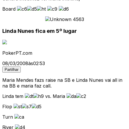
Board
Linda Nunes fica em 5º lugar
PokerPT.com
08/03/2008
às
02:53
Partilhar
Maria Mendes fazs raise na SB e Linda Nunes vai all in
na BB e maria faz call.
Linda tem
vs. Maria
Flop
Turn
River