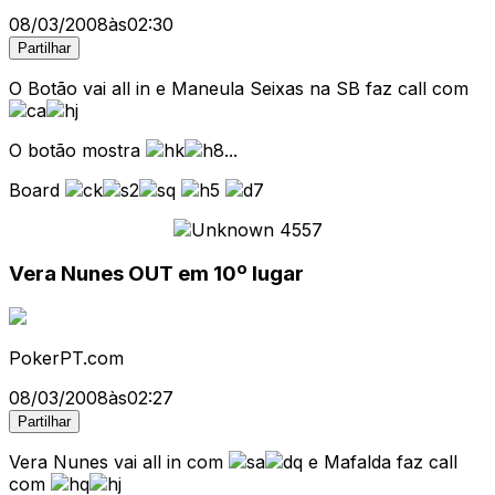
08/03/2008
às
02:30
Partilhar
O Botão vai all in e Maneula Seixas na SB faz call com
O botão mostra
...
Board
Vera Nunes OUT em 10º lugar
PokerPT.com
08/03/2008
às
02:27
Partilhar
Vera Nunes vai all in com
e Mafalda faz call
com