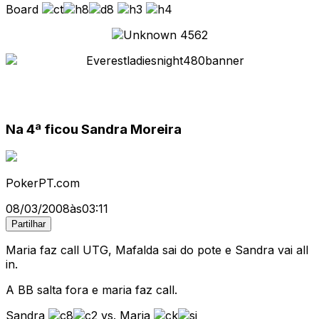
Board
Na 4ª ficou Sandra Moreira
PokerPT.com
08/03/2008
às
03:11
Partilhar
Maria faz call UTG, Mafalda sai do pote e Sandra vai all
in.
A BB salta fora e maria faz call.
Sandra
vs. Maria