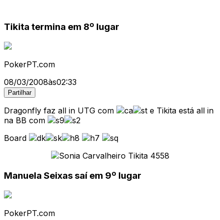
Tikita termina em 8º lugar
PokerPT.com
08/03/2008
às
02:33
Partilhar
Dragonfly faz all in UTG com
e Tikita está all in
na BB com
Board
Manuela Seixas saí em 9º lugar
PokerPT.com