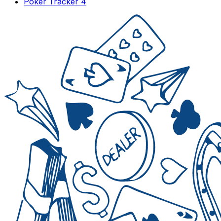
Poker Tracker 4