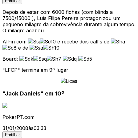
Partilhar
Depois de estar com 6000 fichas (com blinds a
7500/15000
), Luís Filipe Pereira protagonizou um
pequeno milagre da sobrevivência durante algum tempo.
O milagre acabou...
All-in com
e recebe dois call's de
e de
Board:
"LFCP" termina em 9º lugar
"Jack Daniels" em 10º
PokerPT.com
31/01/2008
às
03:33
Partilhar