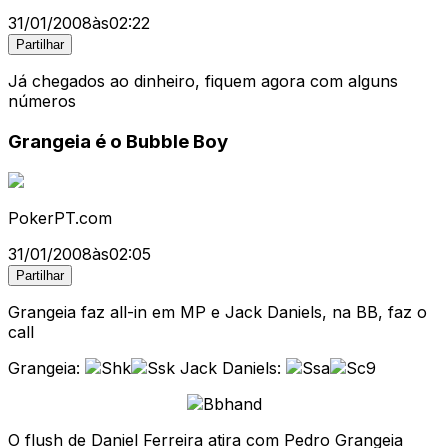
31/01/2008
às
02:22
Partilhar
Já chegados ao dinheiro, fiquem agora com alguns
números
Grangeia é o Bubble Boy
PokerPT.com
31/01/2008
às
02:05
Partilhar
Grangeia faz all-in em MP e Jack Daniels, na BB, faz o
call
Grangeia:
Jack Daniels:
O flush de Daniel Ferreira atira com Pedro Grangeia