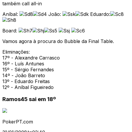
também call all-in
Aníbal:
João:
Eduardo:
Board:
Vamos agora à procura do Bubble da Final Table.
Eliminações:
17º - Alexandre Carrasco
16º - Luís Antunes
15º - Sérgio Fernandes
14º - João Barreto
13º - Eduardo Freitas
12º - Aníbal Figueiredo
Ramos45 sai em 18º
PokerPT.com