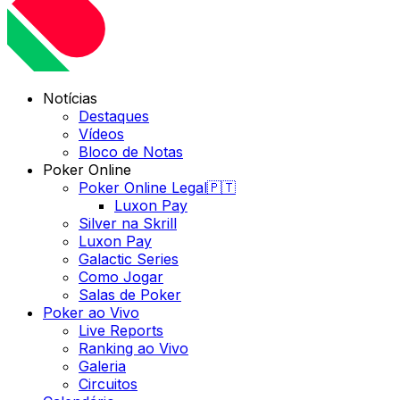
Notícias
Destaques
Vídeos
Bloco de Notas
Poker Online
Poker Online Legal🇵🇹
Luxon Pay
Silver na Skrill
Luxon Pay
Galactic Series
Como Jogar
Salas de Poker
Poker ao Vivo
Live Reports
Ranking ao Vivo
Galeria
Circuitos