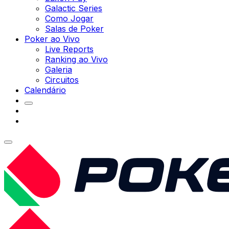
Galactic Series
Como Jogar
Salas de Poker
Poker ao Vivo
Live Reports
Ranking ao Vivo
Galeria
Circuitos
Calendário