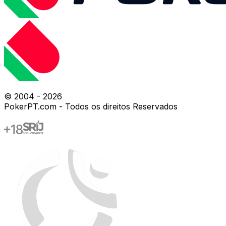
© 2004 -
2026
PokerPT.com - Todos os direitos Reservados