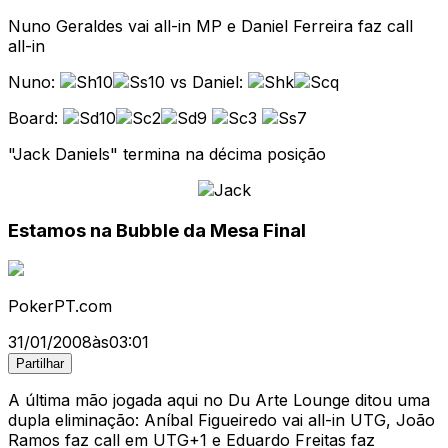
Nuno Geraldes vai all-in MP e Daniel Ferreira faz call
all-in
Nuno:
vs Daniel:
Board:
"Jack Daniels" termina na décima posição
Estamos na Bubble da Mesa Final
PokerPT.com
31/01/2008
às
03:01
Partilhar
A última mão jogada aqui no Du Arte Lounge ditou uma
dupla eliminação: Aníbal Figueiredo vai all-in UTG, João
Ramos faz call em UTG+1 e Eduardo Freitas faz