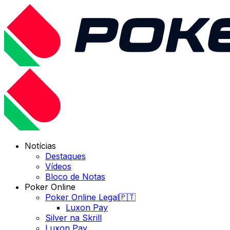
Notícias
Destaques
Vídeos
Bloco de Notas
Poker Online
Poker Online Legal🇵🇹
Luxon Pay
Silver na Skrill
Luxon Pay