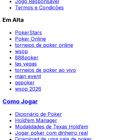
Jogo Responsável
Termos e Condições
Em Alta
PokerStars
Poker Online
torneios de poker online
wsop
888poker
las vegas
torneios de poker ao vivo
main event
ggpoker
wsop 2026
Como Jogar
Dicionário de Poker
Hold’em Manager
Modalidades de Texas Hold’em
Jogar poker com dinheiro real
Download de uma sala de poker