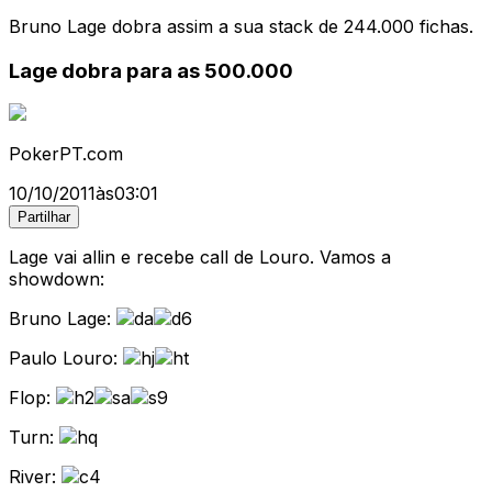
Bruno Lage dobra assim a sua stack de 244.000 fichas.
Lage dobra para as 500.000
PokerPT.com
10/10/2011
às
03:01
Partilhar
Lage vai allin e recebe call de Louro. Vamos a
showdown:
Bruno Lage:
Paulo Louro:
Flop:
Turn:
River: