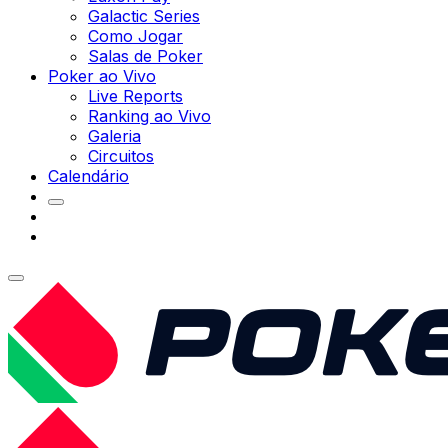
Galactic Series
Como Jogar
Salas de Poker
Poker ao Vivo
Live Reports
Ranking ao Vivo
Galeria
Circuitos
Calendário