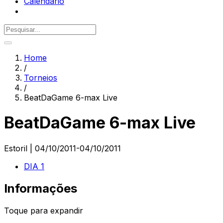
Calendário
Home
/
Torneios
/
BeatDaGame 6-max Live
BeatDaGame 6-max Live
Estoril
|
04/10/2011
-
04/10/2011
DIA 1
Informações
Toque para expandir