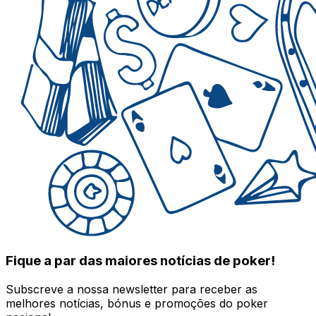
Fique a par das maiores notícias de poker!
Subscreve a nossa newsletter para receber as
melhores notícias, bónus e promoções do poker