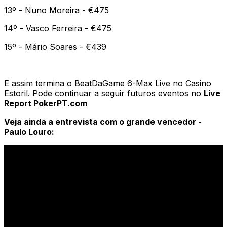
13º - Nuno Moreira - €475
14º - Vasco Ferreira - €475
15º - Mário Soares - €439
E assim termina o BeatDaGame 6-Max Live no Casino
Estoril. Pode continuar a seguir futuros eventos no
Live
Report PokerPT.com
Veja ainda a entrevista com o grande vencedor -
Paulo Louro: