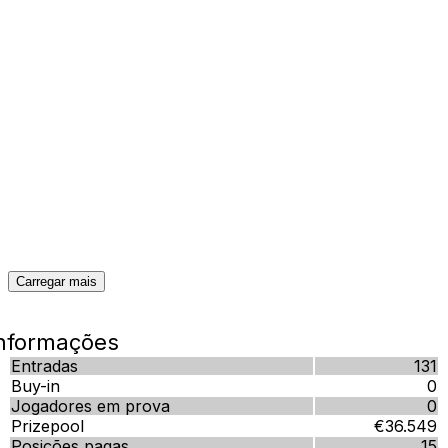
Carregar mais
nformações
Entradas
131
Buy-in
0
Jogadores em prova
0
Prizepool
€36.549
Posições pagas
15