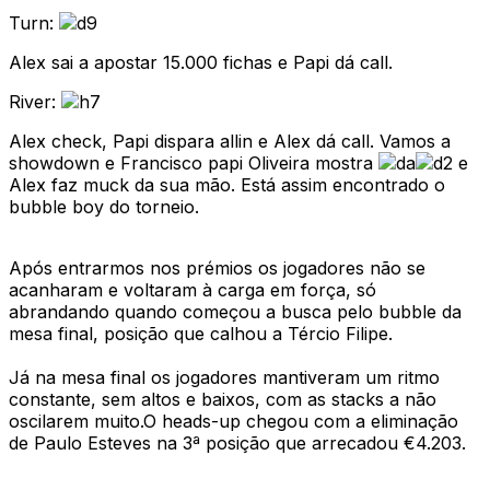
Turn:
Alex sai a apostar 15.000 fichas e Papi dá call.
River:
Alex check, Papi dispara allin e Alex dá call. Vamos a
showdown e Francisco papi Oliveira mostra
e
Alex faz muck da sua mão. Está assim encontrado o
bubble boy do torneio.
Após entrarmos nos prémios os jogadores não se
acanharam e voltaram à carga em força, só
abrandando quando começou a busca pelo bubble da
mesa final, posição que calhou a Tércio Filipe.
Já na mesa final os jogadores mantiveram um ritmo
constante, sem altos e baixos, com as stacks a não
oscilarem muito.O heads-up chegou com a eliminação
de Paulo Esteves na 3ª posição que arrecadou €4.203.