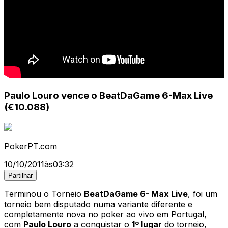
Paulo Louro vence o BeatDaGame 6-Max Live
(€10.088)
PokerPT.com
10/10/2011
às
03:32
Partilhar
Terminou o Torneio
BeatDaGame 6- Max Live
, foi um
torneio bem disputado numa variante diferente e
completamente nova no poker ao vivo em Portugal,
com
Paulo Louro
a conquistar o
1º lugar
do torneio,