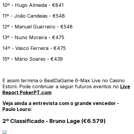
10º - Hugo Almeida - €841
11º - João Candeias - €548
12º - Manuel Guerreiro - €548
13º - Nuno Moreira - €475
14º - Vasco Ferreira - €475
15º - Mário Soares - €439
E assim termina o BeatDaGame 6-Max Live no Casino
Estoril. Pode continuar a seguir futuros eventos no
Live
Report PokerPT.com
Veja ainda a entrevista com o grande vencedor -
Paulo Louro:
2º Classificado - Bruno Lage (€6.579)