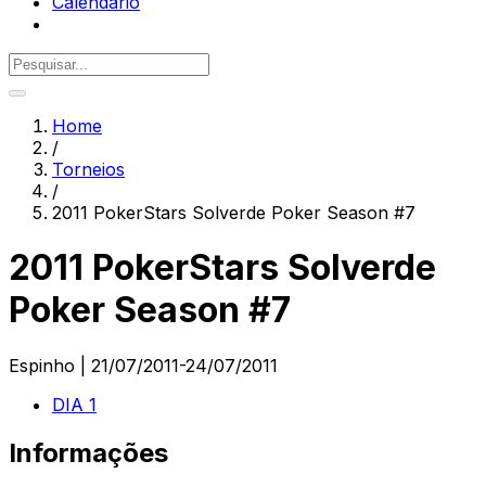
Calendário
Home
/
Torneios
/
2011 PokerStars Solverde Poker Season #7
2011 PokerStars Solverde
Poker Season #7
Espinho
|
21/07/2011
-
24/07/2011
DIA 1
Informações