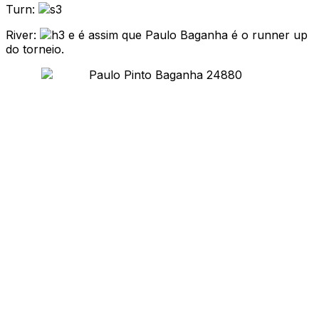
Turn:
River:
e é assim que Paulo Baganha é o runner up
do torneio.