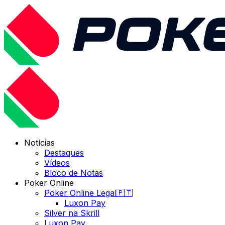
Notícias
Destaques
Vídeos
Bloco de Notas
Poker Online
Poker Online Legal🇵🇹
Luxon Pay
Silver na Skrill
Luxon Pay