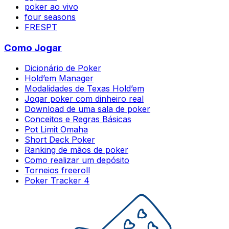
poker ao vivo
four seasons
FRESPT
Como Jogar
Dicionário de Poker
Hold’em Manager
Modalidades de Texas Hold’em
Jogar poker com dinheiro real
Download de uma sala de poker
Conceitos e Regras Básicas
Pot Limit Omaha
Short Deck Poker
Ranking de mãos de poker
Como realizar um depósito
Torneios freeroll
Poker Tracker 4