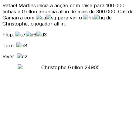
Rafael Martins inicia a acção com raise para 100.000
fichas e Grillon anuncia all in de mais de 300.000. Call de
Gamarra com
para ver o
de
Christophe, o jogador all in.
Flop:
Turn:
River: