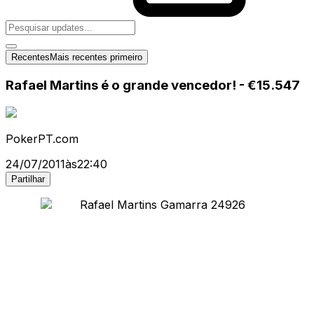
Recentes
Mais recentes primeiro
Rafael Martins é o grande vencedor! - €15.547
PokerPT.com
24/07/2011
às
22:40
Partilhar