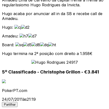
regularíssiomo Hugo Rodrigues da Invicta.
Hugo acaba por anunciar all in da SB e recebe call de
Amadeu.
Hugo:
Amadeu:
Board:
Hugo termina na 2ª posição com direito a 1.958€
5º Classificado - Christophe Grillon - €3.841
PokerPT.com
24/07/2011
às
21:19
Partilhar