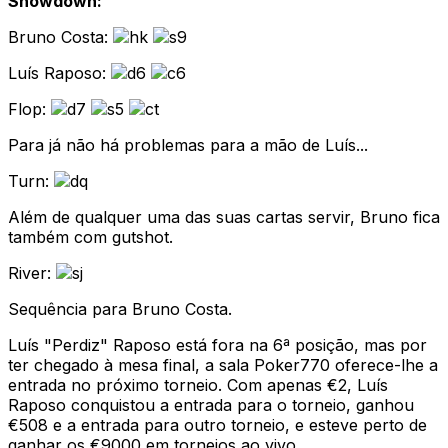
Showdown:
Bruno Costa:
Luís Raposo:
Flop:
Para já não há problemas para a mão de Luís...
Turn:
Além de qualquer uma das suas cartas servir, Bruno fica
também com gutshot.
River:
Sequência para Bruno Costa.
Luís "Perdiz" Raposo está fora na 6ª posição, mas por
ter chegado à mesa final, a sala Poker770 oferece-lhe a
entrada no próximo torneio. Com apenas €2, Luís
Raposo conquistou a entrada para o torneio, ganhou
€508 e a entrada para outro torneio, e esteve perto de
ganhar os €9000 em torneios ao vivo.