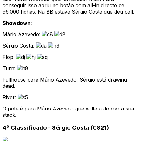
conseguir isso abriu no botão com all-in directo de
96.000 fichas. Na BB estava Sérgio Costa que deu call.
Showdown:
Mário Azevedo:
Sérgio Costa:
Flop:
Turn:
Fullhouse para Mário Azevedo, Sérgio está drawing
dead.
River:
O pote é para Mário Azevedo que volta a dobrar a sua
stack.
4º Classificado - Sérgio Costa (€821)