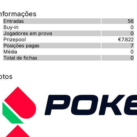
nformações
Entradas
56
Buy-in
0
Jogadores em prova
0
Prizepool
€7.822
Posições pagas
7
Média
0
Total de fichas
0
otos