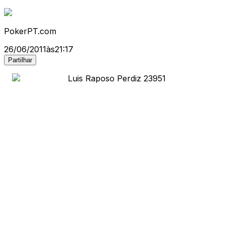
PokerPT.com
26/06/2011
às
21:17
Partilhar