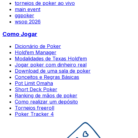
torneios de poker ao vivo
main event
ggpoker
wsop 2026
Como Jogar
Dicionário de Poker
Hold’em Manager
Modalidades de Texas Hold’em
Jogar poker com dinheiro real
Download de uma sala de poker
Conceitos e Regras Básicas
Pot Limit Omaha
Short Deck Poker
Ranking de mãos de poker
Como realizar um depósito
Torneios freeroll
Poker Tracker 4