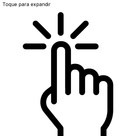
Toque para expandir