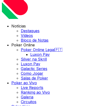
Notícias
Destaques
Vídeos
Bloco de Notas
Poker Online
Poker Online Legal🇵🇹
Luxon Pay
Silver na Skrill
Luxon Pay
Galactic Series
Como Jogar
Salas de Poker
Poker ao Vivo
Live Reports
Ranking ao Vivo
Galeria
Circuitos