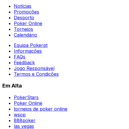
Notícias
Promoções
Desporto
Poker Online
Torneios
Calendário
Equipa Pokerpt
Informações
FAQs
Feedback
Jogo Responsável
Termos e Condições
Em Alta
PokerStars
Poker Online
torneios de poker online
wsop
888poker
las vegas