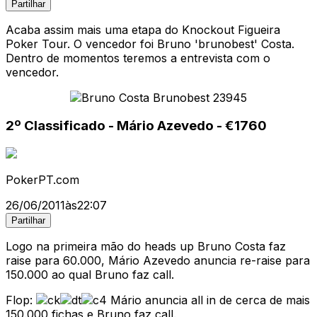
Partilhar
Acaba assim mais uma etapa do Knockout Figueira
Poker Tour. O vencedor foi Bruno 'brunobest' Costa.
Dentro de momentos teremos a entrevista com o
vencedor.
2º Classificado - Mário Azevedo - €1760
PokerPT.com
26/06/2011
às
22:07
Partilhar
Logo na primeira mão do heads up Bruno Costa faz
raise para 60.000, Mário Azevedo anuncia re-raise para
150.000 ao qual Bruno faz call.
Flop:
Mário anuncia all in de cerca de mais
150.000 fichas e Bruno faz call.