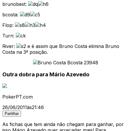
brunobest:
bcosta:
Flop:
Turn:
River:
e é assim que Bruno Costa elimina Bruno
Costa na 3ª posição.
Outra dobra para Mário Azevedo
PokerPT.com
26/06/2011
às
21:46
Partilhar
As fichas que tem ainda não chegam para ganhar, por
isso Mário Azevedo quer arrecadar mais! Para