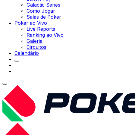
Galactic Series
Como Jogar
Salas de Poker
Poker ao Vivo
Live Reports
Ranking ao Vivo
Galeria
Circuitos
Calendário