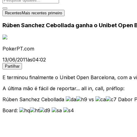
Recentes
Mais recentes primeiro
Rúben Sanchez Cebollada ganha o Unibet Open 
PokerPT.com
13/06/2011
às
04:02
Partilhar
E terminou finalmente o Unibet Open Barcelona, com a vi
A última mão é fácil de reportar... all in, call, préflop:
Rúben Sanchez Cebollada
vs
Dabor P
Board: