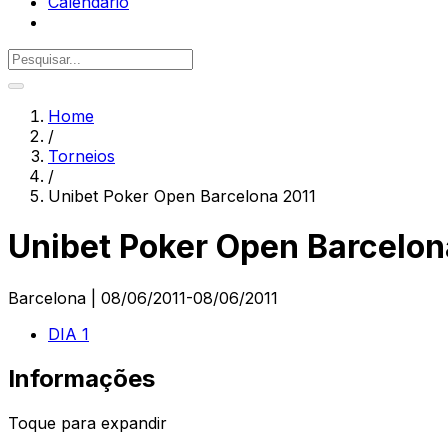
Calendário
Home
/
Torneios
/
Unibet Poker Open Barcelona 2011
Unibet Poker Open Barcelon
Barcelona
|
08/06/2011
-
08/06/2011
DIA 1
Informações
Toque para expandir