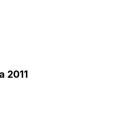
a 2011