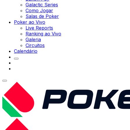
Galactic Series
Como Jogar
Salas de Poker
Poker ao Vivo
Live Reports
Ranking ao Vivo
Galeria
Circuitos
Calendário