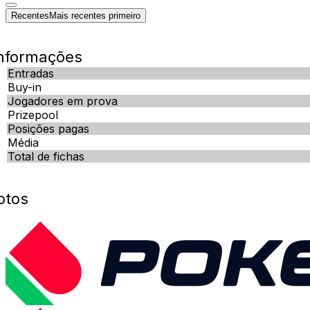
Recentes
Mais recentes primeiro
nformações
Entradas
Buy-in
Jogadores em prova
Prizepool
Posições pagas
Média
Total de fichas
otos