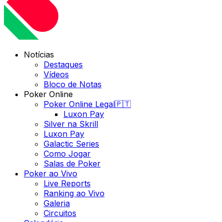
Notícias
Destaques
Vídeos
Bloco de Notas
Poker Online
Poker Online Legal🇵🇹
Luxon Pay
Silver na Skrill
Luxon Pay
Galactic Series
Como Jogar
Salas de Poker
Poker ao Vivo
Live Reports
Ranking ao Vivo
Galeria
Circuitos