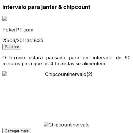
Intervalo para jantar & chipcount
PokerPT.com
25/03/2011
às
18:35
Partilhar
O torneio estará pausado para um intervalo de 60
minutos para que os 4 finalistas se alimentem.
Carregar mais