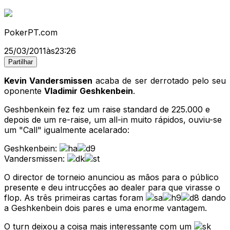
PokerPT.com
25/03/2011
às
23:26
Partilhar
Kevin Vandersmissen
acaba de ser derrotado pelo seu
oponente
Vladimir Geshkenbein
.
Geshbenkein fez fez um raise standard de 225.000 e
depois de um re-raise, um all-in muito rápidos, ouviu-se
um "Call" igualmente acelarado:
Geshkenbein:
Vandersmissen:
O director de torneio anunciou as mãos para o público
presente e deu intrucções ao dealer para que virasse o
flop. As três primeiras cartas foram
dando
a Geshkenbein dois pares e uma enorme vantagem.
O turn deixou a coisa mais interessante com um