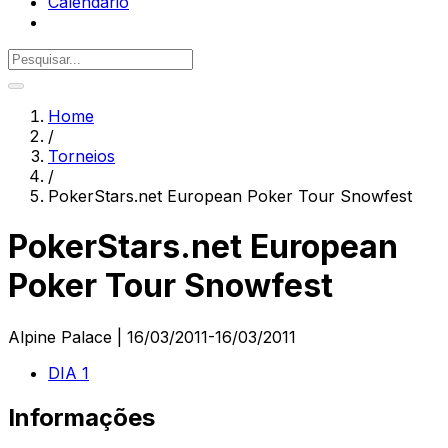
Calendário
Home
/
Torneios
/
PokerStars.net European Poker Tour Snowfest
PokerStars.net European
Poker Tour Snowfest
Alpine Palace
|
16/03/2011
-
16/03/2011
DIA 1
Informações