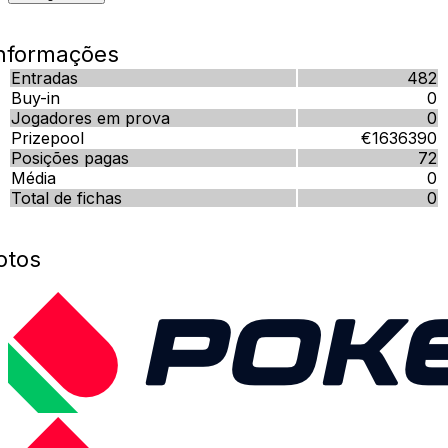
nformações
Entradas
482
Buy-in
0
Jogadores em prova
0
Prizepool
€1636390
Posições pagas
72
Média
0
Total de fichas
0
otos