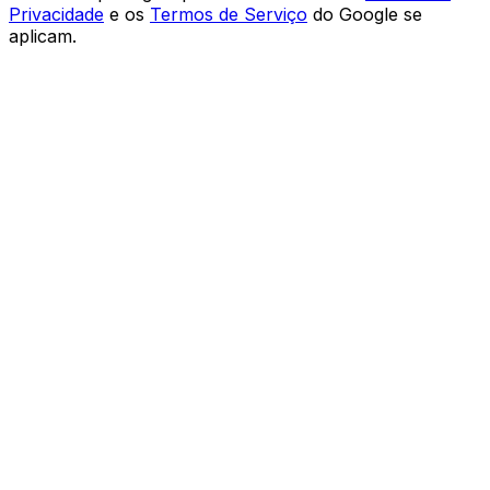
Privacidade
e os
Termos de Serviço
do Google se
aplicam.