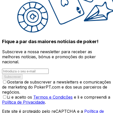
Fique a par das maiores notícias de poker!
Subscreve a nossa newsletter para receber as
melhores notícias, bónus e promoções do poker
nacional.
Subscrever
Gostaria de subscrever a newsletters e comunicações
de marketing do PokerPT.com e dos seus parceiros de
negócios.
Li e aceito os
Termos e Condições
e li e compreendi a
Política de Privacidade
.
Este site é protegido pelo reCAPTCHA e a
Política de