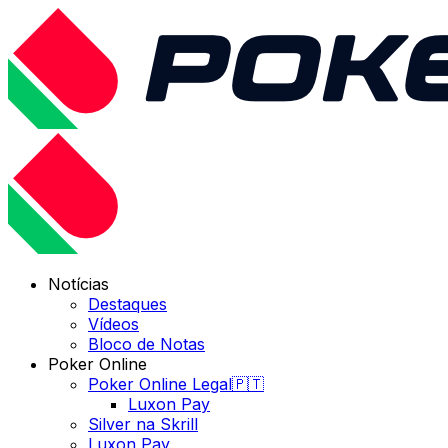
Notícias
Destaques
Vídeos
Bloco de Notas
Poker Online
Poker Online Legal🇵🇹
Luxon Pay
Silver na Skrill
Luxon Pay