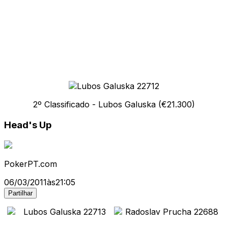
2º Classificado - Lubos Galuska (€21.300)
Head's Up
PokerPT.com
06/03/2011
às
21:05
Partilhar