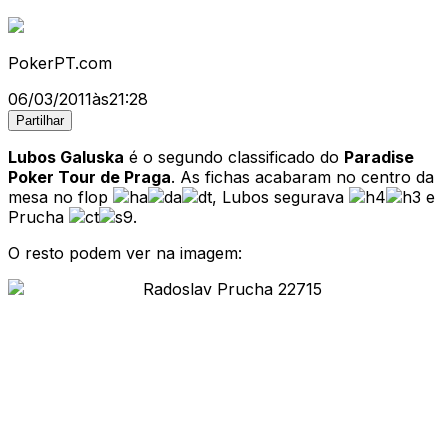
PokerPT.com
06/03/2011
às
21:28
Partilhar
Lubos Galuska
é o segundo classificado do
Paradise
Poker Tour de Praga
. As fichas acabaram no centro da
mesa no flop
, Lubos segurava
e
Prucha
.
O resto podem ver na imagem: