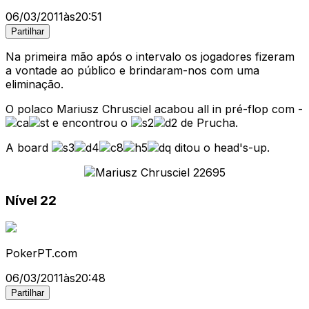
06/03/2011
às
20:51
Partilhar
Na primeira mão após o intervalo os jogadores fizeram
a vontade ao público e brindaram-nos com uma
eliminação.
O polaco Mariusz Chrusciel acabou all in pré-flop com -
e encontrou o
de Prucha.
A board
ditou o head's-up.
Nível 22
PokerPT.com
06/03/2011
às
20:48
Partilhar