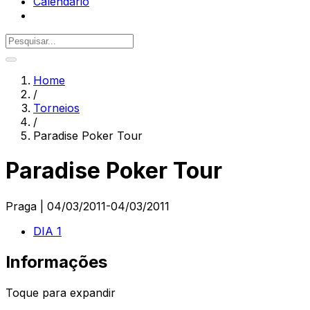
Calendário
Home
/
Torneios
/
Paradise Poker Tour
Paradise Poker Tour
Praga
|
04/03/2011
-
04/03/2011
DIA 1
Informações
Toque para expandir