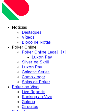
Notícias
Destaques
Vídeos
Bloco de Notas
Poker Online
Poker Online Legal🇵🇹
Luxon Pay
Silver na Skrill
Luxon Pay
Galactic Series
Como Jogar
Salas de Poker
Poker ao Vivo
Live Reports
Ranking ao Vivo
Galeria
Circuitos