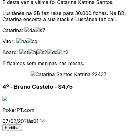
E desta vez a vítima foi Catarina
Katrina
Santos.
Lusitânea na SB faz raise para 30.000 fichas. Na BB,
Catarina encosta a sua stack e Lusitânea faz call.
Catarina:
Vitor:
Board:
E ficamos sem meninas nas mesas.
4º - Bruno Castelo - $475
PokerPT.com
07/02/2011
às
01:14
Partilhar