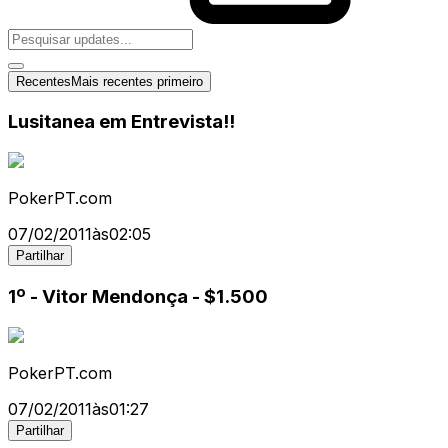
Recentes
Mais recentes primeiro
Lusitanea em Entrevista!!
PokerPT.com
07/02/2011
às
02:05
Partilhar
1º - Vitor Mendonça - $1.500
PokerPT.com
07/02/2011
às
01:27
Partilhar