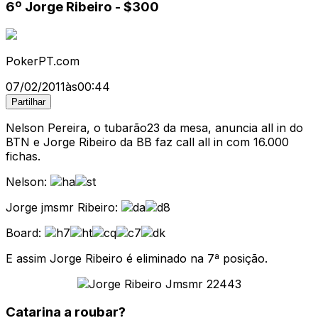
6º Jorge Ribeiro - $300
PokerPT.com
07/02/2011
às
00:44
Partilhar
Nelson Pereira, o tubarão23 da mesa, anuncia all in do
BTN e Jorge Ribeiro da BB faz call all in com 16.000
fichas.
Nelson:
Jorge jmsmr Ribeiro:
Board:
E assim Jorge Ribeiro é eliminado na 7ª posição.
Catarina a roubar?