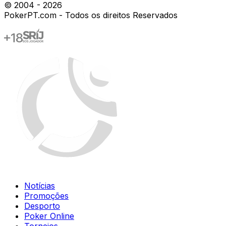
© 2004 -
2026
PokerPT.com - Todos os direitos Reservados
Notícias
Promoções
Desporto
Poker Online