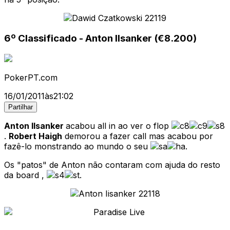
6º Classificado - Anton IIsanker (€8.200)
PokerPT.com
16/01/2011
às
21:02
Partilhar
Anton Ilsanker
acabou all in ao ver o flop
.
Robert Haigh
demorou a fazer call mas acabou por
fazê-lo monstrando ao mundo o seu
.
Os "patos" de Anton não contaram com ajuda do resto
da board ,
.