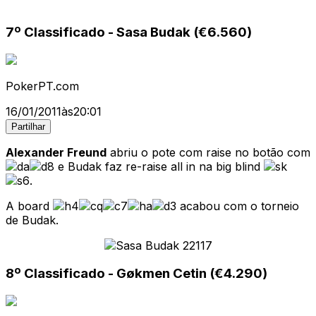
7º Classificado - Sasa Budak (€6.560)
PokerPT.com
16/01/2011
às
20:01
Partilhar
Alexander Freund
abriu o pote com raise no botão com
e Budak faz re-raise all in na big blind
.
A board
acabou com o torneio
de Budak.
8º Classificado - Gøkmen Cetin (€4.290)