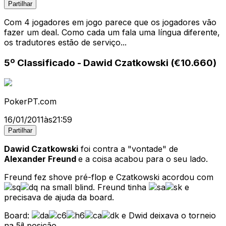
Partilhar
Com 4 jogadores em jogo parece que os jogadores vão
fazer um
deal
. Como cada um fala uma língua diferente,
os tradutores estão de serviço...
5º Classificado - Dawid Czatkowski (€10.660)
PokerPT.com
16/01/2011
às
21:59
Partilhar
Dawid Czatkowski
foi contra a "vontade" de
Alexander Freund
e a coisa acabou para o seu lado.
Freund fez shove pré-flop e Czatkowski acordou com
na small blind. Freund tinha
e
precisava de ajuda da board.
Board:
e Dwid deixava o torneio
na 5ª posição.