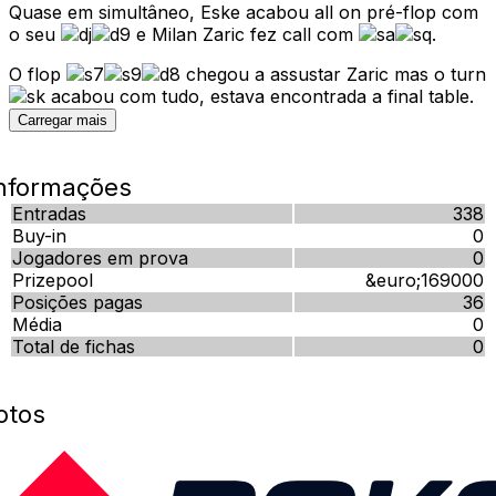
Quase em simultâneo, Eske acabou all on pré-flop com
o seu
e Milan Zaric fez call com
.
O flop
chegou a assustar Zaric mas o turn
acabou com tudo, estava encontrada a final table.
Carregar mais
nformações
Entradas
338
Buy-in
0
Jogadores em prova
0
Prizepool
&euro;169000
Posições pagas
36
Média
0
Total de fichas
0
otos