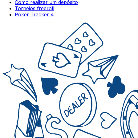
Como realizar um depósito
Torneios freeroll
Poker Tracker 4