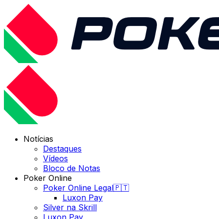
Notícias
Destaques
Vídeos
Bloco de Notas
Poker Online
Poker Online Legal🇵🇹
Luxon Pay
Silver na Skrill
Luxon Pay