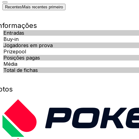
Recentes
Mais recentes primeiro
nformações
Entradas
Buy-in
Jogadores em prova
Prizepool
Posições pagas
Média
Total de fichas
otos