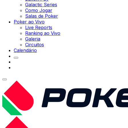
Galactic Series
Como Jogar
Salas de Poker
Poker ao Vivo
Live Reports
Ranking ao Vivo
Galeria
Circuitos
Calendário