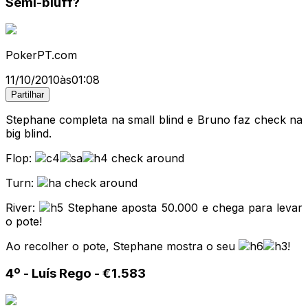
Semi-bluff?
PokerPT.com
11/10/2010
às
01:08
Partilhar
Stephane completa na small blind e Bruno faz check na
big blind.
Flop:
check around
Turn:
check around
River:
Stephane aposta 50.000 e chega para levar
o pote!
Ao recolher o pote, Stephane mostra o seu
!
4º - Luís Rego - €1.583