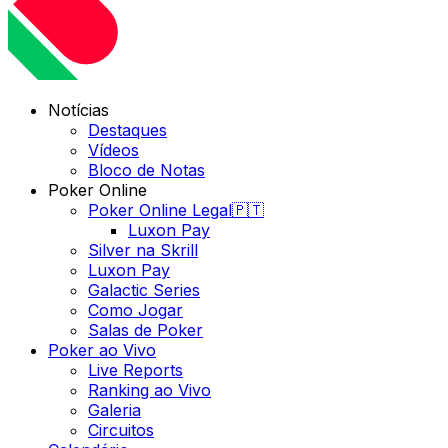
Notícias
Destaques
Vídeos
Bloco de Notas
Poker Online
Poker Online Legal🇵🇹
Luxon Pay
Silver na Skrill
Luxon Pay
Galactic Series
Como Jogar
Salas de Poker
Poker ao Vivo
Live Reports
Ranking ao Vivo
Galeria
Circuitos