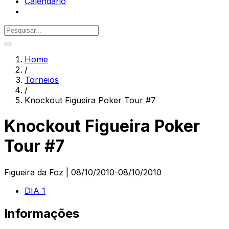
Calendário
Home
/
Torneios
/
Knockout Figueira Poker Tour #7
Knockout Figueira Poker
Tour #7
Figueira da Foz
|
08/10/2010
-
08/10/2010
DIA 1
Informações