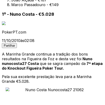
João Alçada - €187
Marco Passadouro - €149
1º - Nuno Costa - €5.028
PokerPT.com
11/10/2010
às
02:08
Partilhar
A Marinha Grande continua a tradição dos bons
resultados na Figueira da Foz e desta vez foi
Nuno
nunocosta27
Costa
que se sagra campeão da
7ª etapa
do Knockout Figueira Poker Tour.
Pela sua excelente prestação leva para a Marinha
Grande €5.028.