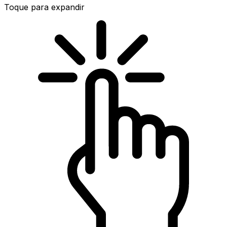
Toque para expandir