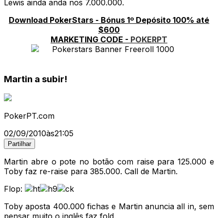
Lewis ainda anda nos 7.000.000.
Download PokerStars - Bónus 1º Depósito 100% até
$600
MARKETING CODE -
POKERPT
Martin a subir!
PokerPT.com
02/09/2010
às
21:05
Partilhar
Martin abre o pote no botão com raise para 125.000 e
Toby faz re-raise para 385.000. Call de Martin.
Flop:
Toby aposta 400.000 fichas e Martin anuncia all in, sem
pensar muito o inglês faz fold.