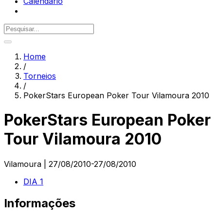
Calendário
Home
/
Torneios
/
PokerStars European Poker Tour Vilamoura 2010
PokerStars European Poker
Tour Vilamoura 2010
Vilamoura
|
27/08/2010
-
27/08/2010
DIA 1
Informações