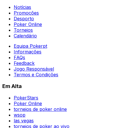
Notícias
Promoções
Desporto
Poker Online
Torneios
Calendário
Equipa Pokerpt
Informações
FAQs
Feedback
Jogo Responsável
Termos e Condições
Em Alta
PokerStars
Poker Online
torneios de poker online
wsop
las vegas
torneios de poker ao vivo