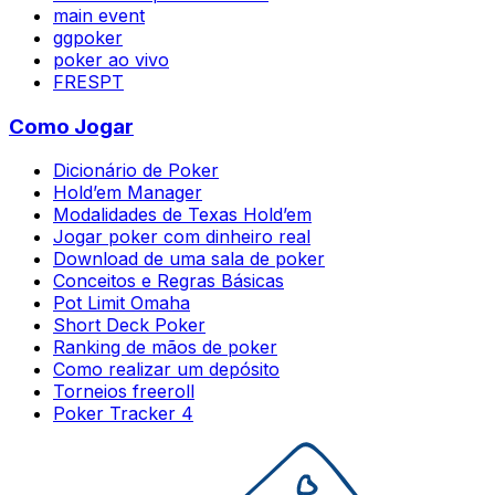
main event
ggpoker
poker ao vivo
FRESPT
Como Jogar
Dicionário de Poker
Hold’em Manager
Modalidades de Texas Hold’em
Jogar poker com dinheiro real
Download de uma sala de poker
Conceitos e Regras Básicas
Pot Limit Omaha
Short Deck Poker
Ranking de mãos de poker
Como realizar um depósito
Torneios freeroll
Poker Tracker 4