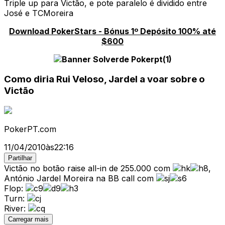
Triple up para Victão, e pote paralelo é dividido entre
José e TCMoreira
Download PokerStars - Bónus 1º Depósito 100% até
$600
Como diria Rui Veloso, Jardel a voar sobre o
Victão
PokerPT.com
11/04/2010
às
22:16
Partilhar
Victão no botão raise all-in de 255.000 com
,
António Jardel Moreira na BB call com
Flop:
Turn:
River:
Carregar mais