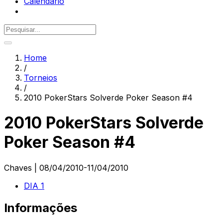
Calendário
Home
/
Torneios
/
2010 PokerStars Solverde Poker Season #4
2010 PokerStars Solverde
Poker Season #4
Chaves
|
08/04/2010
-
11/04/2010
DIA 1
Informações