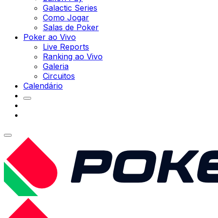
Galactic Series
Como Jogar
Salas de Poker
Poker ao Vivo
Live Reports
Ranking ao Vivo
Galeria
Circuitos
Calendário