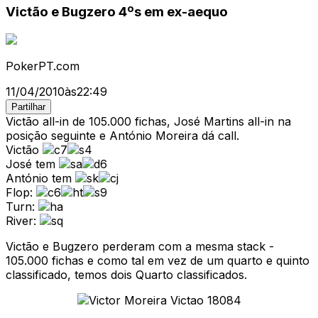
Victão e Bugzero 4ºs em ex-aequo
PokerPT.com
11/04/2010
às
22:49
Partilhar
Victão all-in de 105.000 fichas, José Martins all-in na
posição seguinte e António Moreira dá call.
Victão
José tem
António tem
Flop:
Turn:
River:
Victão e Bugzero perderam com a mesma stack -
105.000 fichas e como tal em vez de um quarto e quinto
classificado, temos dois Quarto classificados.