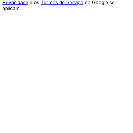
Privacidade
e os
Termos de Serviço
do Google se
aplicam.