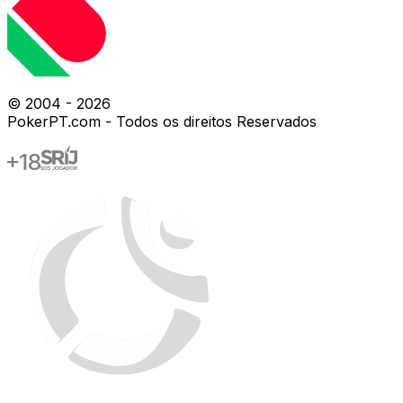
© 2004 -
2026
PokerPT.com - Todos os direitos Reservados