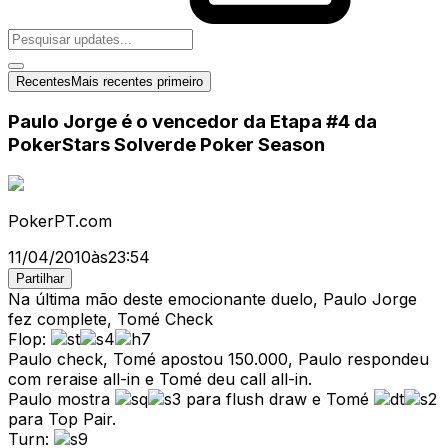
Recentes
Mais recentes primeiro
Paulo Jorge é o vencedor da Etapa #4 da
PokerStars Solverde Poker Season
PokerPT.com
11/04/2010
às
23:54
Partilhar
Na última mão deste emocionante duelo, Paulo Jorge
fez complete, Tomé Check
Flop:
Paulo check, Tomé apostou 150.000, Paulo respondeu
com reraise all-in e Tomé deu call all-in.
Paulo mostra
para flush draw e Tomé
para Top Pair.
Turn: