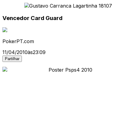
Vencedor Card Guard
PokerPT.com
11/04/2010
às
23:09
Partilhar