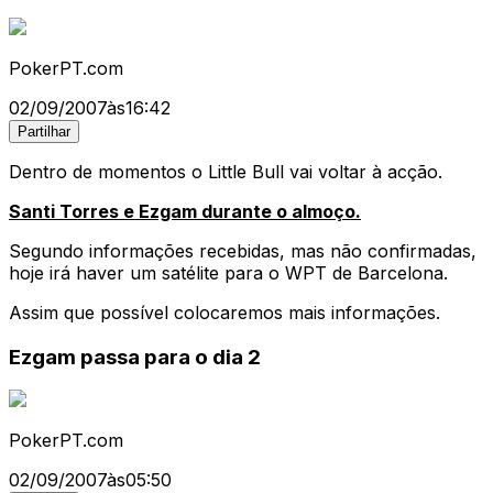
PokerPT.com
02/09/2007
às
16:42
Partilhar
Dentro de momentos o Little Bull vai voltar à acção.
Santi Torres e Ezgam durante o almoço.
Segundo informações recebidas, mas não confirmadas,
hoje irá haver um satélite para o WPT de Barcelona.
Assim que possível colocaremos mais informações.
Ezgam passa para o dia 2
PokerPT.com
02/09/2007
às
05:50