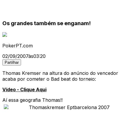
Os grandes também se enganam!
PokerPT.com
02/09/2007
às
03:20
Partilhar
Thomas Kremser na altura do anúncio do vencedor
acaba por cometer o Bad beat do torneio:
Vídeo - Clique Aqui
Aí essa geografia Thomas!!