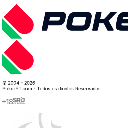
© 2004 -
2026
PokerPT.com - Todos os direitos Reservados