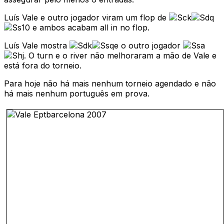
Luís Vale e outro jogador viram um flop de
e ambos acabam all in no flop.
Luís Vale mostra
e o outro jogador
. O turn e o river não melhoraram a mão de Vale e
está fora do torneio.
Para hoje não há mais nenhum torneio agendado e não
há mais nenhum português em prova.