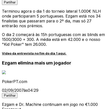
Partilhar
Terminou agora o dia 1 do torneio lateral 1.000€ NLH
onde participaram 5 portugueses. Ezgam está nos 34
finalistas que passaram para o 2º dia, mas só 27
entrarão nos prémios.
O dia 2 começará às 15h portuguesas com as blinds em
1500/3000 + 300. A média está em 42.000 e o nosso
"Kid Poker" tem 26.000.
Vídeo da entrevista no fim do dia 1 aqui.
Ezgam elimina mais um jogador
PokerPT.com
02/09/2007
às
04:29
Partilhar
Ezgam e Dr. Machine continuam em jogo no €1.000