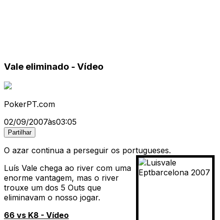
Vale eliminado - Vídeo
PokerPT.com
02/09/2007
às
03:05
Partilhar
O azar continua a perseguir os portugueses.
Luís Vale chega ao river com uma
enorme vantagem, mas o river
trouxe um dos 5 Outs que
eliminavam o nosso jogar.
66 vs K8 - Vídeo