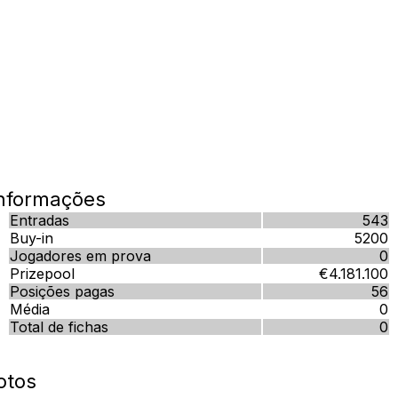
nformações
Entradas
543
Buy-in
5200
Jogadores em prova
0
Prizepool
€4.181.100
Posições pagas
56
Média
0
Total de fichas
0
otos