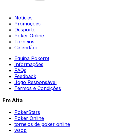
Notícias
Promoções
Desporto
Poker Online
Torneios
Calendário
Equipa Pokerpt
Informações
FAQs
Feedback
Jogo Responsável
Termos e Condições
Em Alta
PokerStars
Poker Online
torneios de poker online
wsop