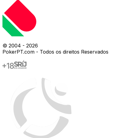
© 2004 -
2026
PokerPT.com - Todos os direitos Reservados