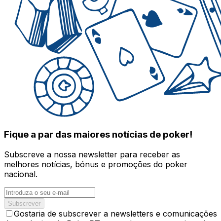
Fique a par das maiores notícias de poker!
Subscreve a nossa newsletter para receber as
melhores notícias, bónus e promoções do poker
nacional.
Subscrever
Gostaria de subscrever a newsletters e comunicações