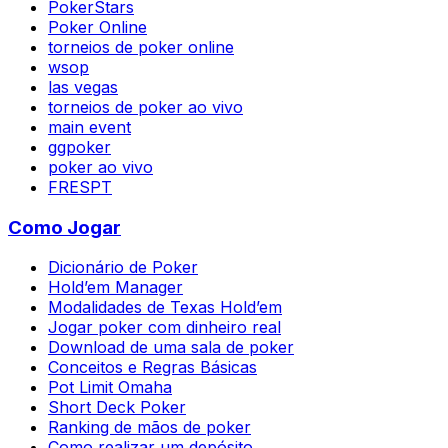
PokerStars
Poker Online
torneios de poker online
wsop
las vegas
torneios de poker ao vivo
main event
ggpoker
poker ao vivo
FRESPT
Como Jogar
Dicionário de Poker
Hold’em Manager
Modalidades de Texas Hold’em
Jogar poker com dinheiro real
Download de uma sala de poker
Conceitos e Regras Básicas
Pot Limit Omaha
Short Deck Poker
Ranking de mãos de poker
Como realizar um depósito