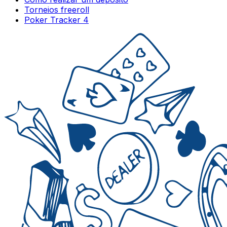
Torneios freeroll
Poker Tracker 4