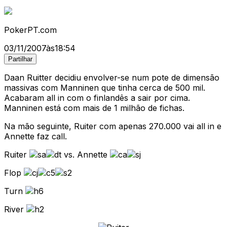
PokerPT.com
03/11/2007
às
18:54
Partilhar
Daan Ruitter decidiu envolver-se num pote de dimensão
massivas com Manninen que tinha cerca de 500 mil.
Acabaram all in com o finlandês a sair por cima.
Manninen está com mais de 1 milhão de fichas.
Na mão seguinte, Ruiter com apenas 270.000 vai all in e
Annette faz call.
Ruiter
vs. Annette
Flop
Turn
River