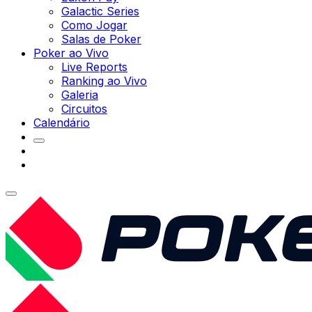
Galactic Series
Como Jogar
Salas de Poker
Poker ao Vivo
Live Reports
Ranking ao Vivo
Galeria
Circuitos
Calendário