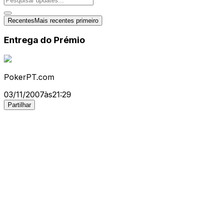
Recentes
Mais recentes primeiro
Entrega do Prémio
PokerPT.com
03/11/2007
às
21:29
Partilhar