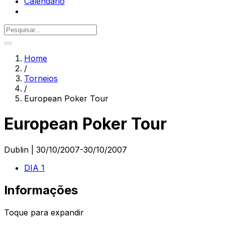
Calendário
Home
/
Torneios
/
European Poker Tour
European Poker Tour
Dublin
|
30/10/2007
-
30/10/2007
DIA 1
Informações
Toque para expandir