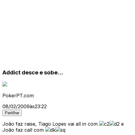
Addict desce e sobe...
PokerPT.com
08/02/2009
às
23:22
Partilhar
João faz raise, Tiago Lopes vai all in com
e
João faz call com