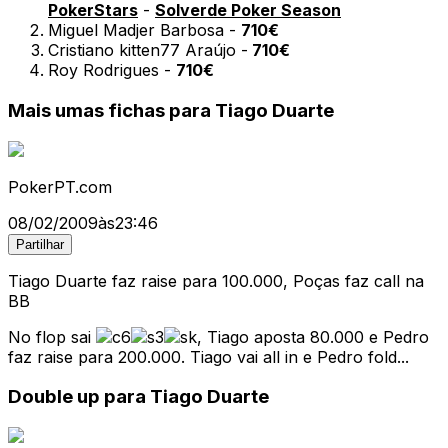
PokerStars
-
Solverde Poker Season
Miguel Madjer Barbosa -
710€
Cristiano kitten77 Araújo -
710€
Roy Rodrigues -
710€
Mais umas fichas para Tiago Duarte
PokerPT.com
08/02/2009
às
23:46
Partilhar
Tiago Duarte faz raise para 100.000, Poças faz call na
BB
No flop sai
, Tiago aposta 80.000 e Pedro
faz raise para 200.000. Tiago vai all in e Pedro fold...
Double up para Tiago Duarte