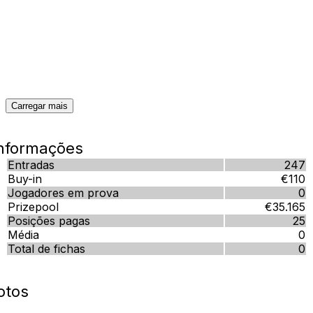
Carregar mais
nformações
Entradas
247
Buy-in
€110
Jogadores em prova
0
Prizepool
€35.165
Posições pagas
25
Média
0
Total de fichas
0
otos