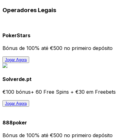
Operadores Legais
PokerStars
Bónus de 100% até €500 no primeiro depósito
Jogar Agora
Solverde.pt
€100 bónus+ 60 Free Spins + €30 em Freebets
Jogar Agora
888poker
Bónus de 100% até €500 no primeiro depósito