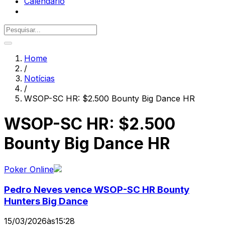
Calendário
Home
/
Notícias
/
WSOP-SC HR: $2.500 Bounty Big Dance HR
WSOP-SC HR: $2.500
Bounty Big Dance HR
Poker Online
Pedro Neves vence WSOP-SC HR Bounty
Hunters Big Dance
15/03/2026
às
15:28