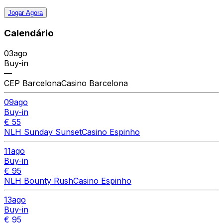
Jogar Agora
Calendário
03
ago
Buy-in
—
CEP Barcelona
Casino Barcelona
09
ago
Buy-in
€ 55
NLH Sunday Sunset
Casino Espinho
11
ago
Buy-in
€ 95
NLH Bounty Rush
Casino Espinho
13
ago
Buy-in
€ 95