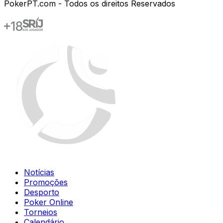
PokerPT.com - Todos os direitos Reservados
Notícias
Promoções
Desporto
Poker Online
Torneios
Calendário