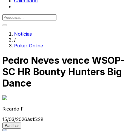
Calendário
Notícias
/
Poker Online
Pedro Neves vence WSOP-
SC HR Bounty Hunters Big
Dance
Ricardo F.
15/03/2026
às
15:28
Partilhar