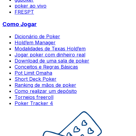
poker ao vivo
FRESPT
Como Jogar
Dicionário de Poker
Hold’em Manager
Modalidades de Texas Hold’em
Jogar poker com dinheiro real
Download de uma sala de poker
Conceitos e Regras Básicas
Pot Limit Omaha
Short Deck Poker
Ranking de mãos de poker
Como realizar um depósito
Torneios freeroll
Poker Tracker 4