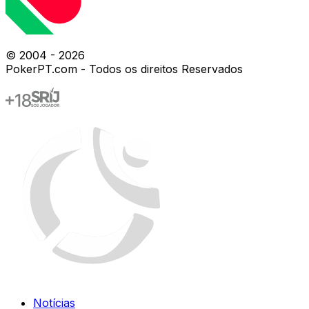
© 2004 -
2026
PokerPT.com - Todos os direitos Reservados
Notícias