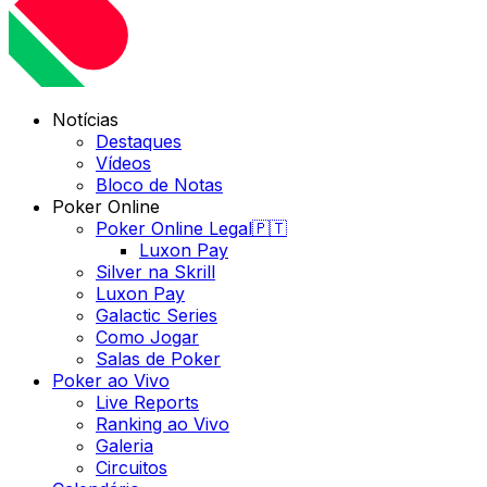
Notícias
Destaques
Vídeos
Bloco de Notas
Poker Online
Poker Online Legal🇵🇹
Luxon Pay
Silver na Skrill
Luxon Pay
Galactic Series
Como Jogar
Salas de Poker
Poker ao Vivo
Live Reports
Ranking ao Vivo
Galeria
Circuitos