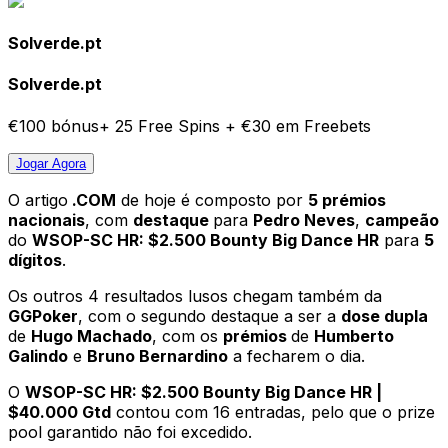
Solverde.pt
Solverde.pt
€100 bónus+ 25 Free Spins + €30 em Freebets
Jogar
Agora
O artigo
.COM
de hoje é composto por
5 prémios
nacionais
, com
destaque
para
Pedro Neves
,
campeão
do
WSOP-SC HR: $2.500 Bounty Big Dance HR
para
5
dígitos
.
Os outros 4 resultados lusos chegam também da
GGPoker
, com o segundo destaque a ser a
dose dupla
de
Hugo Machado
, com os
prémios
de
Humberto
Galindo
e
Bruno Bernardino
a fecharem o dia.
O
WSOP-SC HR: $2.500 Bounty Big Dance HR |
$40.000 Gtd
contou com 16 entradas, pelo que o prize
pool garantido não foi excedido.