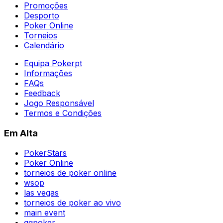
Promoções
Desporto
Poker Online
Torneios
Calendário
Equipa Pokerpt
Informações
FAQs
Feedback
Jogo Responsável
Termos e Condições
Em Alta
PokerStars
Poker Online
torneios de poker online
wsop
las vegas
torneios de poker ao vivo
main event
ggpoker