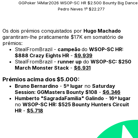
GGPoker 14Mar2026 WSOP-SC HR $2.500 Bounty Big Dance
Pedro Neves 1º $22.277
Os dois prémios conquistados por
Hugo Machado
garantiram-lhe praticamente $17K em somatório de
prémios:
StealFromBrazil
-
campeão
do
WSOP-SC HR:
$888 Crazy Eights HR
-
$9.939
StealFromBrazil -
runner up
do
WSOP-SC: $250
March Monster Stack
-
$6.931
Prémios acima dos $5.000:
Bruno Bernardino
-
5º lugar
no
Saturday
Session: GGMasters Bounty $108
-
$6.346
Humberto "
SagradaFamilia
" Galindo
-
16º lugar
no
WSOP-SC HR: $525 Bounty Hunters Circuit
HR
-
$5.718