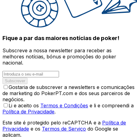
Fique a par das maiores notícias de poker!
Subscreve a nossa newsletter para receber as
melhores notícias, bónus e promoções do poker
nacional.
Subscrever
Gostaria de subscrever a newsletters e comunicações
de marketing do PokerPT.com e dos seus parceiros de
negócios.
Li e aceito os
Termos e Condições
e li e compreendi a
Política de Privacidade
.
Este site é protegido pelo reCAPTCHA e a
Política de
Privacidade
e os
Termos de Serviço
do Google se
aplicam.