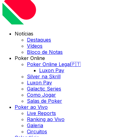
Notícias
Destaques
Vídeos
Bloco de Notas
Poker Online
Poker Online Legal🇵🇹
Luxon Pay
Silver na Skrill
Luxon Pay
Galactic Series
Como Jogar
Salas de Poker
Poker ao Vivo
Live Reports
Ranking ao Vivo
Galeria
Circuitos