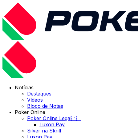
Notícias
Destaques
Vídeos
Bloco de Notas
Poker Online
Poker Online Legal🇵🇹
Luxon Pay
Silver na Skrill
Luxon Pay