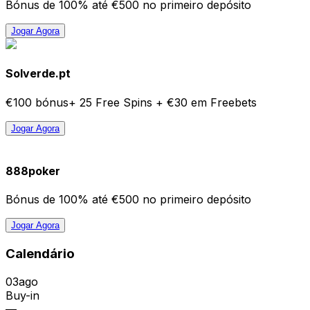
Bónus de 100% até €500 no primeiro depósito
Jogar Agora
Solverde.pt
€100 bónus+ 25 Free Spins + €30 em Freebets
Jogar Agora
888poker
Bónus de 100% até €500 no primeiro depósito
Jogar Agora
Calendário
03
ago
Buy-in
—