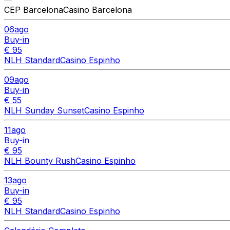
CEP Barcelona
Casino Barcelona
06
ago
Buy-in
€ 95
NLH Standard
Casino Espinho
09
ago
Buy-in
€ 55
NLH Sunday Sunset
Casino Espinho
11
ago
Buy-in
€ 95
NLH Bounty Rush
Casino Espinho
13
ago
Buy-in
€ 95
NLH Standard
Casino Espinho