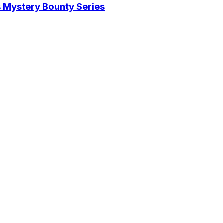
 Mystery Bounty Series