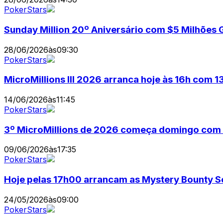
PokerStars
Sunday Million 20º Aniversário com $5 Milhões 
28/06/2026
às
09:30
PokerStars
MicroMillions III 2026 arranca hoje às 16h com 
14/06/2026
às
11:45
PokerStars
3º MicroMillions de 2026 começa domingo com 
09/06/2026
às
17:35
PokerStars
Hoje pelas 17h00 arrancam as Mystery Bounty S
24/05/2026
às
09:00
PokerStars