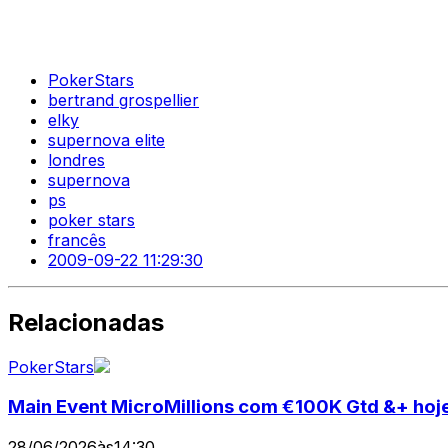
PokerStars
bertrand grospellier
elky
supernova elite
londres
supernova
ps
poker stars
francês
2009-09-22 11:29:30
Relacionadas
PokerStars
Main Event MicroMillions com €100K Gtd &+ hoj
28/06/2026
às
14:30