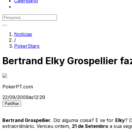
Calendário
Notícias
/
PokerStars
Bertrand Elky Grospellier 
PokerPT.com
22/09/2009
às
12:29
Partilhar
Bertrand Grospellier
. Diz alguma coisa? E se for
Elky
? 
extraordinário. Venceu ontem,
21 de Setembro
a sua seg