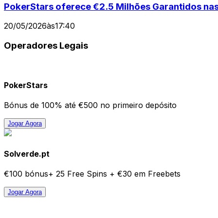
PokerStars oferece €2.5 Milhões Garantidos nas
20/05/2026
às
17:40
Operadores Legais
PokerStars
Bónus de 100% até €500 no primeiro depósito
Jogar Agora
Solverde.pt
€100 bónus+ 25 Free Spins + €30 em Freebets
Jogar Agora