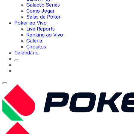
Galactic Series
Como Jogar
Salas de Poker
Poker ao Vivo
Live Reports
Ranking ao Vivo
Galeria
Circuitos
Calendário