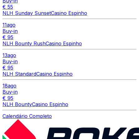
Buy-in
€ 55
NLH Sunday Sunset
Casino Espinho
11
ago
Buy-in
€ 95
NLH Bounty Rush
Casino Espinho
13
ago
Buy-in
€ 95
NLH Standard
Casino Espinho
18
ago
Buy-in
€ 95
NLH Bounty
Casino Espinho
Calendário Completo