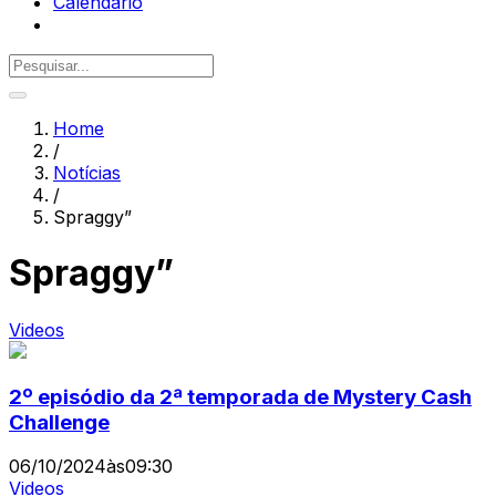
Calendário
Home
/
Notícias
/
Spraggy”
Spraggy”
Videos
2º episódio da 2ª temporada de Mystery Cash
Challenge
06/10/2024
às
09:30
Videos