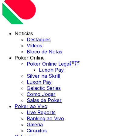
Notícias
Destaques
Vídeos
Bloco de Notas
Poker Online
Poker Online Legal🇵🇹
Luxon Pay
Silver na Skrill
Luxon Pay
Galactic Series
Como Jogar
Salas de Poker
Poker ao Vivo
Live Reports
Ranking ao Vivo
Galeria
Circuitos