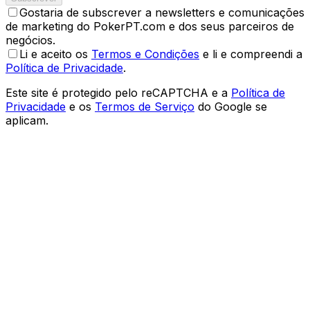
Gostaria de subscrever a newsletters e comunicações
de marketing do PokerPT.com e dos seus parceiros de
negócios.
Li e aceito os
Termos e Condições
e li e compreendi a
Política de Privacidade
.
Este site é protegido pelo reCAPTCHA e a
Política de
Privacidade
e os
Termos de Serviço
do Google se
aplicam.