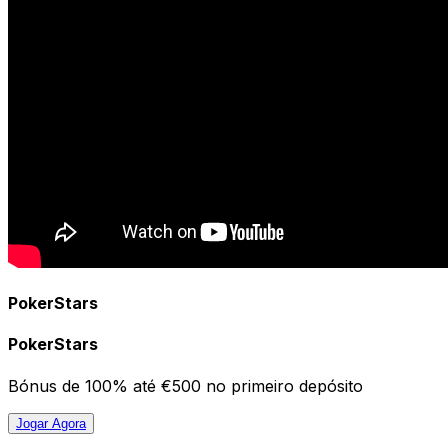
PokerStars
PokerStars
Bónus de 100% até €500 no primeiro depósito
Jogar
Agora