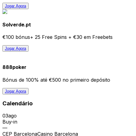
Jogar Agora
Solverde.pt
€100 bónus+ 25 Free Spins + €30 em Freebets
Jogar Agora
888poker
Bónus de 100% até €500 no primeiro depósito
Jogar Agora
Calendário
03
ago
Buy-in
—
CEP Barcelona
Casino Barcelona