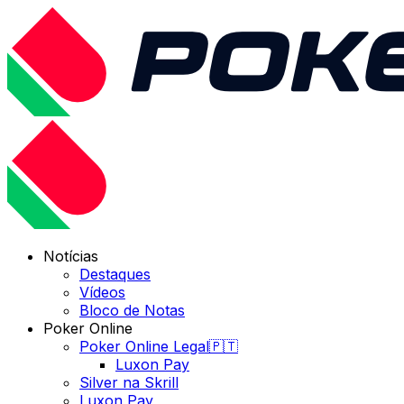
Notícias
Destaques
Vídeos
Bloco de Notas
Poker Online
Poker Online Legal🇵🇹
Luxon Pay
Silver na Skrill
Luxon Pay