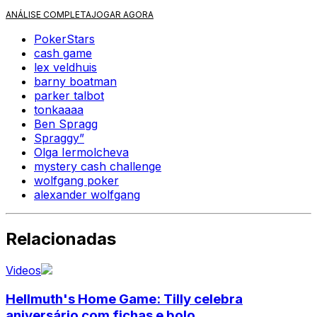
ANÁLISE COMPLETA
JOGAR AGORA
PokerStars
cash game
lex veldhuis
barny boatman
parker talbot
tonkaaaa
Ben Spragg
Spraggy”
Olga Iermolcheva
mystery cash challenge
wolfgang poker
alexander wolfgang
Relacionadas
Videos
Hellmuth's Home Game: Tilly celebra
aniversário com fichas e bolo