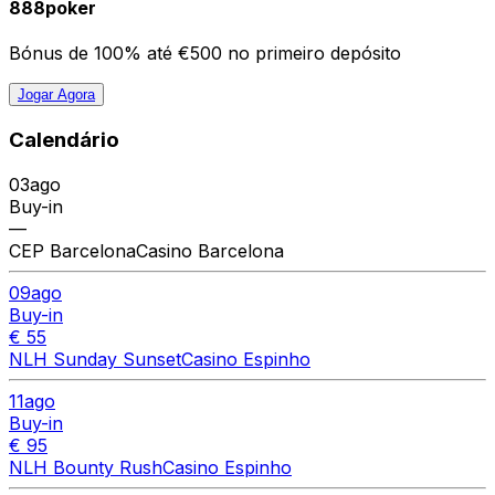
888poker
Bónus de 100% até €500 no primeiro depósito
Jogar Agora
Calendário
03
ago
Buy-in
—
CEP Barcelona
Casino Barcelona
09
ago
Buy-in
€ 55
NLH Sunday Sunset
Casino Espinho
11
ago
Buy-in
€ 95
NLH Bounty Rush
Casino Espinho