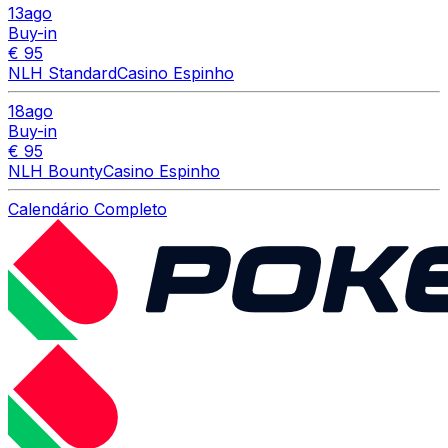
13
ago
Buy-in
€ 95
NLH Standard
Casino Espinho
18
ago
Buy-in
€ 95
NLH Bounty
Casino Espinho
Calendário Completo