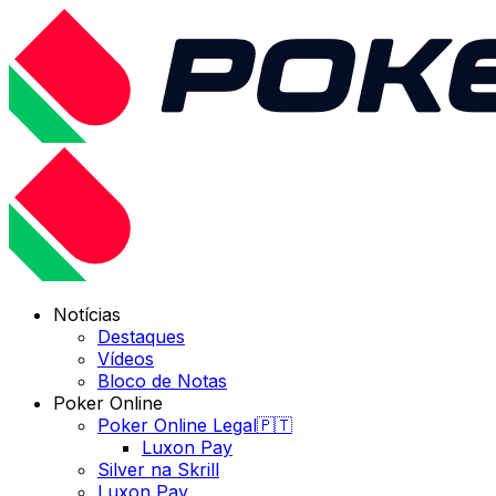
Notícias
Destaques
Vídeos
Bloco de Notas
Poker Online
Poker Online Legal🇵🇹
Luxon Pay
Silver na Skrill
Luxon Pay