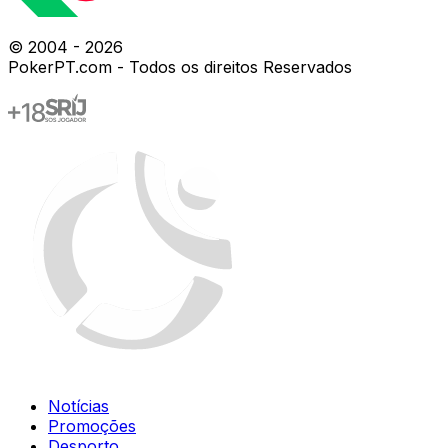
© 2004 -
2026
PokerPT.com - Todos os direitos Reservados
Notícias
Promoções
Desporto