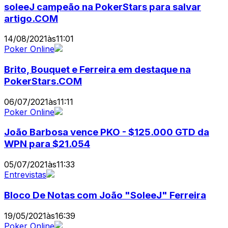
soleeJ campeão na PokerStars para salvar
artigo.COM
14/08/2021
às
11:01
Poker Online
Brito, Bouquet e Ferreira em destaque na
PokerStars.COM
06/07/2021
às
11:11
Poker Online
João Barbosa vence PKO - $125.000 GTD da
WPN para $21.054
05/07/2021
às
11:33
Entrevistas
Bloco De Notas com João "SoleeJ" Ferreira
19/05/2021
às
16:39
Poker Online