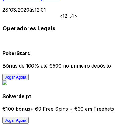
28/03/2020
às
12:01
<
1
2
...
4
>
Operadores Legais
PokerStars
Bónus de 100% até €500 no primeiro depósito
Jogar Agora
Solverde.pt
€100 bónus+ 60 Free Spins + €30 em Freebets
Jogar Agora