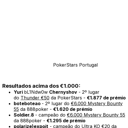
PokerStars Portugal
Resultados acima dos €1.000:
Yuri
bL1Ndw0w
Chernyshov
- 2º lugar
do
Thunder €50
da PokerStars -
€1.877 de prémio
boteboteao
- 2º lugar do
€6.000 Mystery Bounty
55
da 888poker -
€1.620 de prémio
Soldier.8
- campeão do
€6.000 Mystery Bounty 55
da 888poker -
€1.295 de prémio
polarize)expoit
- campeão do
Ultra KO €20
da