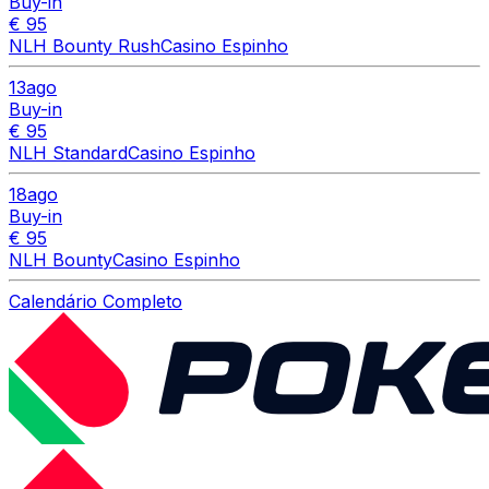
Buy-in
€ 95
NLH Bounty Rush
Casino Espinho
13
ago
Buy-in
€ 95
NLH Standard
Casino Espinho
18
ago
Buy-in
€ 95
NLH Bounty
Casino Espinho
Calendário Completo