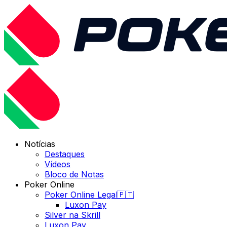
Notícias
Destaques
Vídeos
Bloco de Notas
Poker Online
Poker Online Legal🇵🇹
Luxon Pay
Silver na Skrill
Luxon Pay