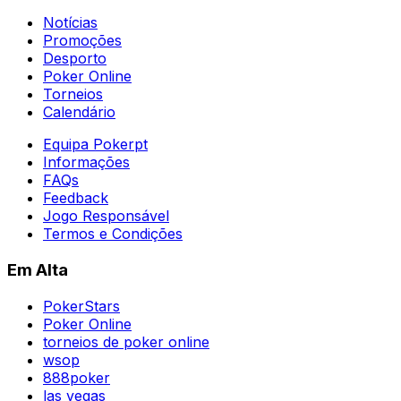
Notícias
Promoções
Desporto
Poker Online
Torneios
Calendário
Equipa Pokerpt
Informações
FAQs
Feedback
Jogo Responsável
Termos e Condições
Em Alta
PokerStars
Poker Online
torneios de poker online
wsop
888poker
las vegas