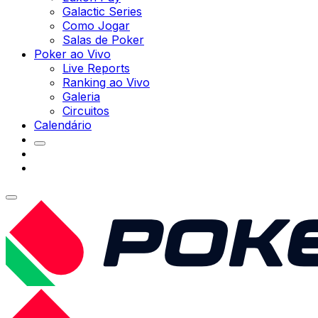
Galactic Series
Como Jogar
Salas de Poker
Poker ao Vivo
Live Reports
Ranking ao Vivo
Galeria
Circuitos
Calendário