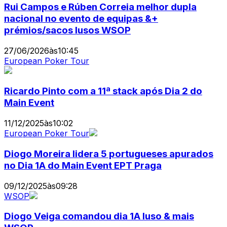
Rui Campos e Rúben Correia melhor dupla
nacional no evento de equipas &+
prémios/sacos lusos WSOP
27/06/2026
às
10:45
European Poker Tour
Ricardo Pinto com a 11ª stack após Dia 2 do
Main Event
11/12/2025
às
10:02
European Poker Tour
Diogo Moreira lidera 5 portugueses apurados
no Dia 1A do Main Event EPT Praga
09/12/2025
às
09:28
WSOP
Diogo Veiga comandou dia 1A luso & mais