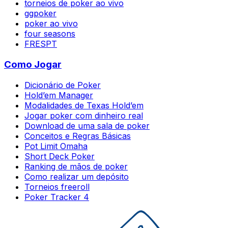
torneios de poker ao vivo
ggpoker
poker ao vivo
four seasons
FRESPT
Como Jogar
Dicionário de Poker
Hold’em Manager
Modalidades de Texas Hold’em
Jogar poker com dinheiro real
Download de uma sala de poker
Conceitos e Regras Básicas
Pot Limit Omaha
Short Deck Poker
Ranking de mãos de poker
Como realizar um depósito
Torneios freeroll
Poker Tracker 4