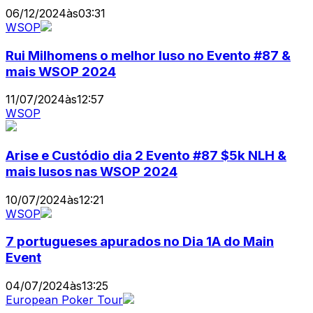
06/12/2024
às
03:31
WSOP
Rui Milhomens o melhor luso no Evento #87 &
mais WSOP 2024
11/07/2024
às
12:57
WSOP
Arise e Custódio dia 2 Evento #87 $5k NLH &
mais lusos nas WSOP 2024
10/07/2024
às
12:21
WSOP
7 portugueses apurados no Dia 1A do Main
Event
04/07/2024
às
13:25
European Poker Tour