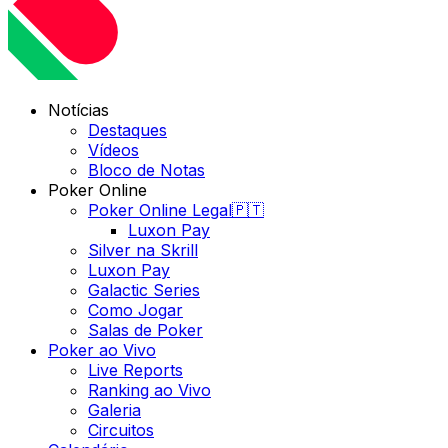
Notícias
Destaques
Vídeos
Bloco de Notas
Poker Online
Poker Online Legal🇵🇹
Luxon Pay
Silver na Skrill
Luxon Pay
Galactic Series
Como Jogar
Salas de Poker
Poker ao Vivo
Live Reports
Ranking ao Vivo
Galeria
Circuitos