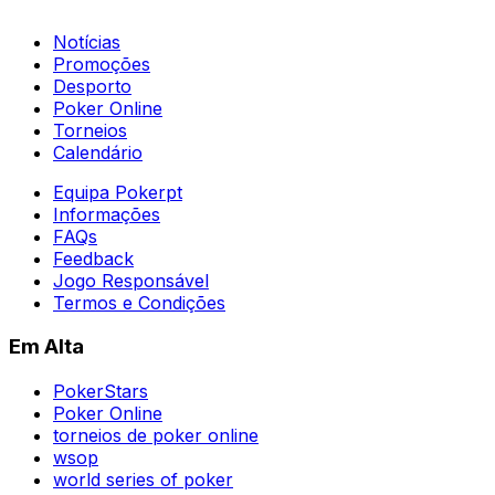
Notícias
Promoções
Desporto
Poker Online
Torneios
Calendário
Equipa Pokerpt
Informações
FAQs
Feedback
Jogo Responsável
Termos e Condições
Em Alta
PokerStars
Poker Online
torneios de poker online
wsop
world series of poker