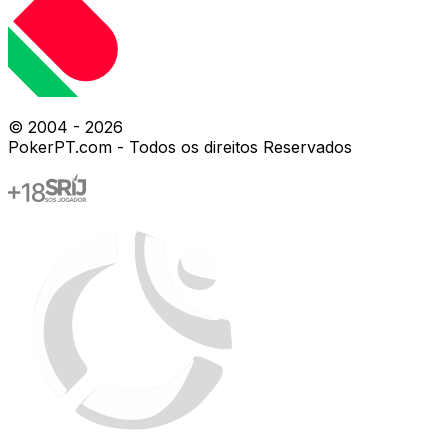
© 2004 -
2026
PokerPT.com - Todos os direitos Reservados