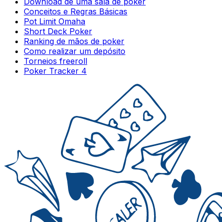
Download de uma sala de poker
Conceitos e Regras Básicas
Pot Limit Omaha
Short Deck Poker
Ranking de mãos de poker
Como realizar um depósito
Torneios freeroll
Poker Tracker 4