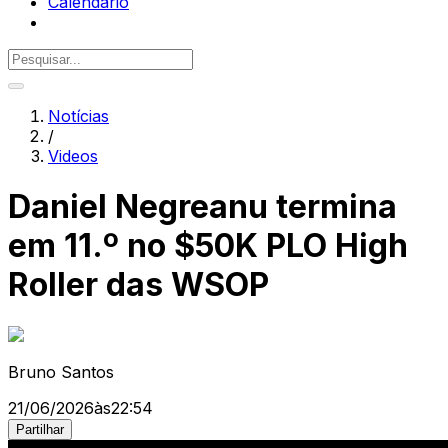
Calendário
Notícias
/
Videos
Daniel Negreanu termina
em 11.º no $50K PLO High
Roller das WSOP
Bruno Santos
21/06/2026
às
22:54
Partilhar