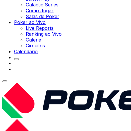
Galactic Series
Como Jogar
Salas de Poker
Poker ao Vivo
Live Reports
Ranking ao Vivo
Galeria
Circuitos
Calendário