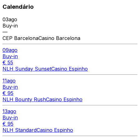
Calendário
03
ago
Buy-in
—
CEP Barcelona
Casino Barcelona
09
ago
Buy-in
€ 55
NLH Sunday Sunset
Casino Espinho
11
ago
Buy-in
€ 95
NLH Bounty Rush
Casino Espinho
13
ago
Buy-in
€ 95
NLH Standard
Casino Espinho