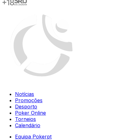
Notícias
Promoções
Desporto
Poker Online
Torneios
Calendário
Equipa Pokerpt