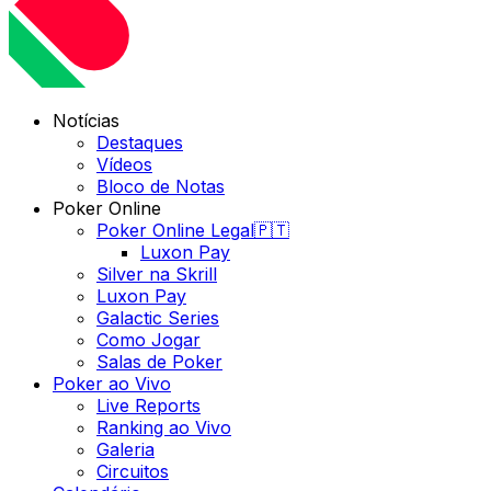
Notícias
Destaques
Vídeos
Bloco de Notas
Poker Online
Poker Online Legal🇵🇹
Luxon Pay
Silver na Skrill
Luxon Pay
Galactic Series
Como Jogar
Salas de Poker
Poker ao Vivo
Live Reports
Ranking ao Vivo
Galeria
Circuitos