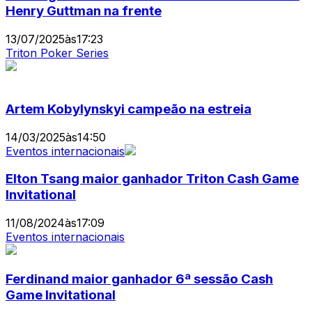
Henry Guttman na frente
13/07/2025
às
17:23
Triton Poker Series
Artem Kobylynskyi campeão na estreia
14/03/2025
às
14:50
Eventos internacionais
Elton Tsang maior ganhador Triton Cash Game
Invitational
11/08/2024
às
17:09
Eventos internacionais
Ferdinand maior ganhador 6ª sessão Cash
Game Invitational