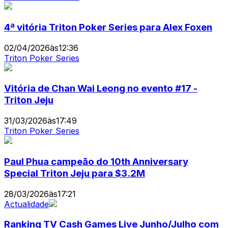
4ª vitória Triton Poker Series para Alex Foxen
02/04/2026
às
12:36
Triton Poker Series
Vitória de Chan Wai Leong no evento #17 -
Triton Jeju
31/03/2026
às
17:49
Triton Poker Series
Paul Phua campeão do 10th Anniversary
Special Triton Jeju para $3.2M
28/03/2026
às
17:21
Actualidade
Ranking TV Cash Games Live Junho/Julho com