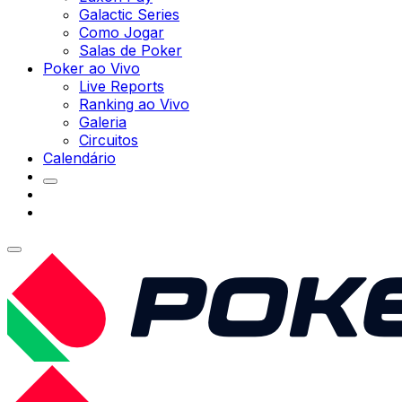
Galactic Series
Como Jogar
Salas de Poker
Poker ao Vivo
Live Reports
Ranking ao Vivo
Galeria
Circuitos
Calendário