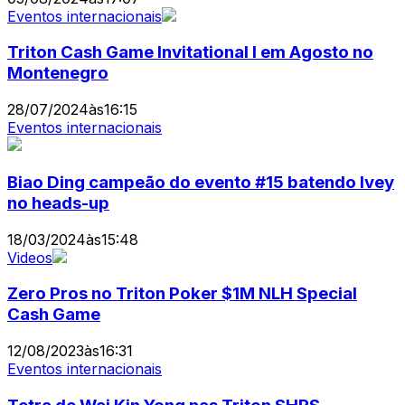
Eventos internacionais
Triton Cash Game Invitational I em Agosto no
Montenegro
28/07/2024
às
16:15
Eventos internacionais
Biao Ding campeão do evento #15 batendo Ivey
no heads-up
18/03/2024
às
15:48
Videos
Zero Pros no Triton Poker $1M NLH Special
Cash Game
12/08/2023
às
16:31
Eventos internacionais