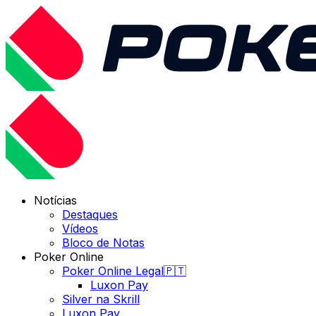
Notícias
Destaques
Vídeos
Bloco de Notas
Poker Online
Poker Online Legal🇵🇹
Luxon Pay
Silver na Skrill
Luxon Pay