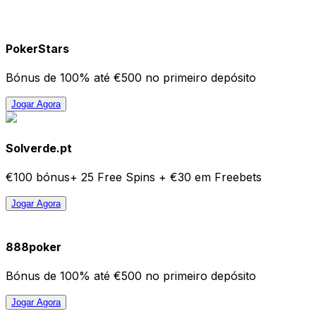
PokerStars
Bónus de 100% até €500 no primeiro depósito
Jogar Agora
Solverde.pt
€100 bónus+ 25 Free Spins + €30 em Freebets
Jogar Agora
888poker
Bónus de 100% até €500 no primeiro depósito
Jogar Agora