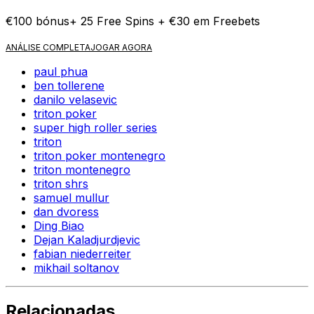
€100 bónus+ 25 Free Spins + €30 em Freebets
ANÁLISE COMPLETA
JOGAR AGORA
paul phua
ben tollerene
danilo velasevic
triton poker
super high roller series
triton
triton poker montenegro
triton montenegro
triton shrs
samuel mullur
dan dvoress
Ding Biao
Dejan Kaladjurdjevic
fabian niederreiter
mikhail soltanov
Relacionadas