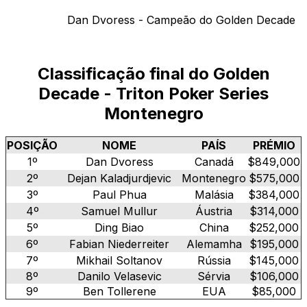
Dan Dvoress - Campeão do Golden Decade
Classificação final do Golden
Decade - Triton Poker Series
Montenegro
POSIÇÃO
NOME
PAÍS
PRÉMIO
1º
Dan Dvoress
Canadá
$849,000
2º
Dejan Kaladjurdjevic
Montenegro
$575,000
3º
Paul Phua
Malásia
$384,000
4º
Samuel Mullur
Áustria
$314,000
5º
Ding Biao
China
$252,000
6º
Fabian Niederreiter
Alemamha
$195,000
7º
Mikhail Soltanov
Rússia
$145,000
8º
Danilo Velasevic
Sérvia
$106,000
9º
Ben Tollerene
EUA
$85,000