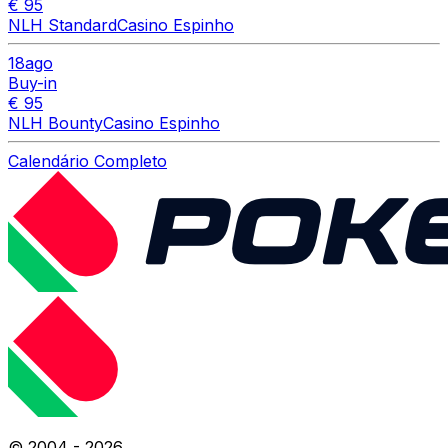
€ 95
NLH Standard
Casino Espinho
18
ago
Buy-in
€ 95
NLH Bounty
Casino Espinho
Calendário Completo
© 2004 -
2026