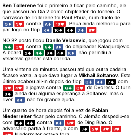
Ben Tollerene
foi o primeiro a ficar pelo caminho, ele
que passou ao Dia 2 como chipleader do torneio. O
carrasco de Tollerene foi Paul Phua, num duelo de
contra
. Phua ainda melhorou para
Q
9
A
10
par logo no flop
.
K
10
4
7
8
NO 8º posto ficou
Danilo Velasevic
, que jogou com
contra
do chipleader Kaladjurdjevic.
A
Q
8
8
A board
não permitiu a
2
4
9
4
K
Velasevic ganhar esta corrida.
Uma vintena de minutos passou até que outra cadeira
ficasse vazia, a que dava lugar a
Mikhail Soltanov
. Este
último acabou all-in depois do flop
com
Q
4
7
e jogava contra
de Dvoress. O turn
6
4
Q
Q
ainda deu alguma esperança a Soltanov, mas o
3
river
não foi grande ajuda.
K
Um quarto de hora depois foi a vez de
Fabian
Niederreiter
ficar pelo caminho. O alemão despediu-se
com
contra
de Ding Biao. O
K
4
K
Q
adversário partia à frente, e com
J
2
J
8
Niederreiter estava fora.