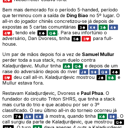
K
Bem mais demorado foi o período 5-handed, período
que terminou com a saída de
Ding Biao
no 5º lugar. O
all-in do jogador chinês concretizou-se já depois de
expostas as 5 cartas comunitárias
3
K
3
4
, tendo ele
. Para seu infortúnio o
4
K
Q
adversário, Dan Dvoress, tinha
para full-
5
3
house.
Um par de mãos depois foi a vez de
Samuel Mullur
perder toda a sua stack, num duelo contra
Kaladjurdjevic. Mullur tinha
e depois de um
A
Q
raise do adversário depois do river
J
9
Q
4
deu call all-in. Kaladjurdjevic mostrou
e
5
J
9
Mullur estava fora.
Restavam Kaladjurdjevic, Dvoress e
Paul Phua
. O
fundador do circuito Triton SHRS, que tinha a stack
mais curta do trio e que acabou por ser o 3º
classificado. O seu último all-in do torneio ocorreu já
com
à mostra, quando tinha
. O
7
A
K
K
8
call surgiu da parte de Kaladjurdjevic, que mostrou
Q
. O turn
dava apenas 4 outs a Kaladjurdjevic