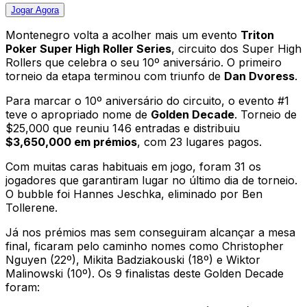
Jogar
Agora
Montenegro volta a acolher mais um evento
Triton
Poker Super High Roller Series
, circuito dos Super High
Rollers que celebra o seu 10º aniversário. O primeiro
torneio da etapa terminou com triunfo de
Dan Dvoress
.
Para marcar o 10º aniversário do circuito, o evento #1
teve o apropriado nome de
Golden Decade
. Torneio de
$25,000 que reuniu 146 entradas e distribuiu
$3,650,000 em prémios
, com 23 lugares pagos.
Com muitas caras habituais em jogo, foram 31 os
jogadores que garantiram lugar no último dia de torneio.
O bubble foi Hannes Jeschka, eliminado por Ben
Tollerene.
Já nos prémios mas sem conseguiram alcançar a mesa
final, ficaram pelo caminho nomes como Christopher
Nguyen (22º), Mikita Badziakouski (18º) e Wiktor
Malinowski (10º). Os 9 finalistas deste Golden Decade
foram: