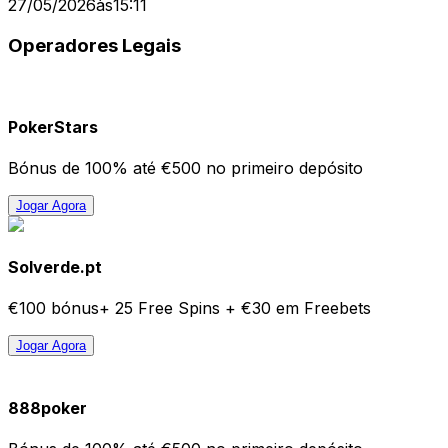
27/05/2026
às
15:11
Operadores Legais
PokerStars
Bónus de 100% até €500 no primeiro depósito
Jogar Agora
Solverde.pt
€100 bónus+ 25 Free Spins + €30 em Freebets
Jogar Agora
888poker