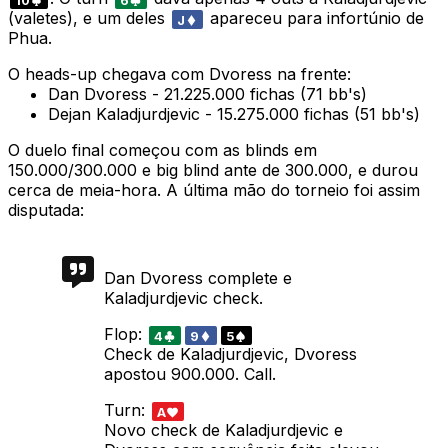
10
6
(valetes), e um deles
apareceu para infortúnio de
J
Phua.
O heads-up chegava com Dvoress na frente:
Dan Dvoress - 21.225.000 fichas (71 bb's)
Dejan Kaladjurdjevic - 15.275.000 fichas (51 bb's)
O duelo final começou com as blinds em
150.000/300.000 e big blind ante de 300.000, e durou
cerca de meia-hora. A última mão do torneio foi assim
disputada:
Dan Dvoress complete e
Kaladjurdjevic check.
Flop:
4
9
5
Check de Kaladjurdjevic, Dvoress
apostou 900.000. Call.
Turn:
A
Novo check de Kaladjurdjevic e