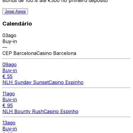
Bónus de 100% até €500 no primeiro depósito
Jogar Agora
Calendário
03
ago
Buy-in
—
CEP Barcelona
Casino Barcelona
09
ago
Buy-in
€ 55
NLH Sunday Sunset
Casino Espinho
11
ago
Buy-in
€ 95
NLH Bounty Rush
Casino Espinho
13
ago
Buy-in