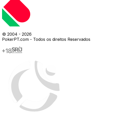
© 2004 -
2026
PokerPT.com - Todos os direitos Reservados