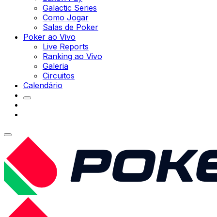
Galactic Series
Como Jogar
Salas de Poker
Poker ao Vivo
Live Reports
Ranking ao Vivo
Galeria
Circuitos
Calendário