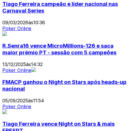
Tiago Ferreira campeão e líder nacional nas
Carnaval Series
09/03/2026
às
10:36
Poker Online
R.Senra16 vence MicroMillions-126 e saca
maior prémio PT - sessão com 5 campeões
13/12/2025
às
14:32
Poker Online
FMACP ganhou o Night on Stars após heads-up
nacional
05/09/2025
às
11:54
Poker Online
Tiago Ferreira vence Night on Stars & mais
FRESPT