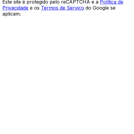
Este site é protegido pelo reCAPTCHA e a
Política de
Privacidade
e os
Termos de Serviço
do Google se
aplicam.