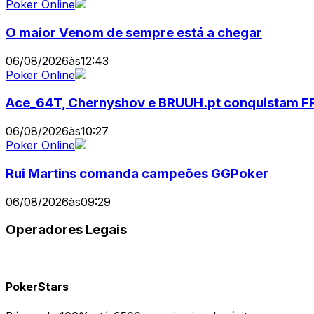
Poker Online
O maior Venom de sempre está a chegar
06/08/2026
às
12:43
Poker Online
Ace_64T, Chernyshov e BRUUH.pt conquistam 
06/08/2026
às
10:27
Poker Online
Rui Martins comanda campeões GGPoker
06/08/2026
às
09:29
Operadores Legais
PokerStars