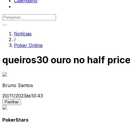
Calendário
Notícias
/
Poker Online
queiros30 ouro no half price
Bruno Santos
20/11/2023
às
10:43
Partilhar
PokerStars