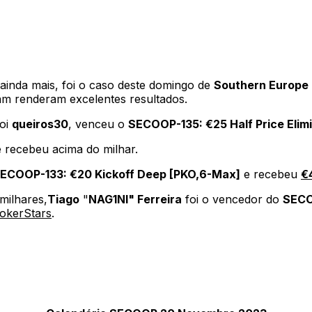
 ainda mais, foi o caso deste domingo de
Southern Europe 
am renderam excelentes resultados.
foi
queiros30
, venceu o
SECOOP-135: €25 Half Price Elim
e recebeu acima do milhar.
ECOOP-133: €20 Kickoff Deep [PKO,6-Max]
e recebeu
€
milhares,
Tiago
"
NAG1NI"
Ferreira
foi o vencedor do
SECO
okerStars
.