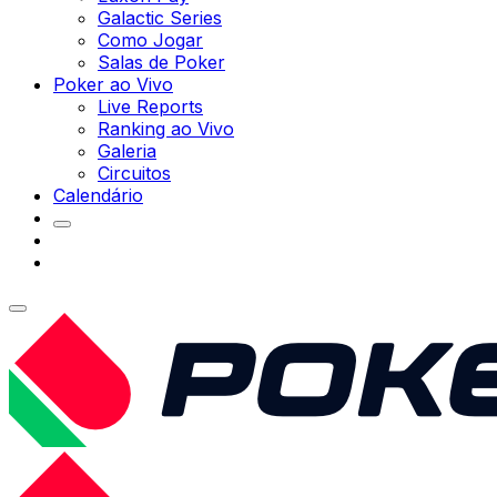
Galactic Series
Como Jogar
Salas de Poker
Poker ao Vivo
Live Reports
Ranking ao Vivo
Galeria
Circuitos
Calendário