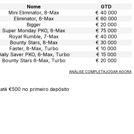
Nome
GTD
Mini Eliminator, 8-Max
€ 40 000
Eliminator, 6-Max
€ 60 000
Bigger
€ 20 000
Super Monday PKO, 8-Max
€ 75 000
Royal Rumble, 7-Max
€ 40 000
Bounty Stars, 8-Max
€ 30 000
Faster, 8-Max, Turbo
€ 10 000
Daily Saver PKO, 6-Max, Turbo
€ 15 000
Bounty Stars 6-Max, Turbo
€ 20 000
ANÁLISE COMPLETA
JOGAR AGORA
té €500 no primeiro depósito