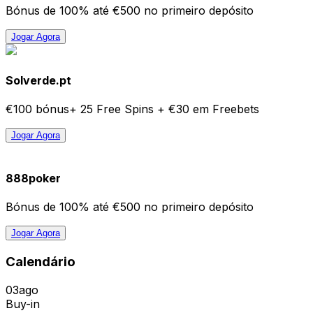
Bónus de 100% até €500 no primeiro depósito
Jogar Agora
Solverde.pt
€100 bónus+ 25 Free Spins + €30 em Freebets
Jogar Agora
888poker
Bónus de 100% até €500 no primeiro depósito
Jogar Agora
Calendário
03
ago
Buy-in