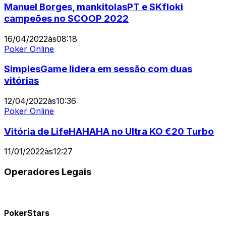
Manuel Borges, mankitolasPT e SKfloki
campeões no SCOOP 2022
16/04/2022
às
08:18
Poker Online
SimplesGame lidera em sessão com duas
vitórias
12/04/2022
às
10:36
Poker Online
Vitória de LifeHAHAHA no Ultra KO €20 Turbo
11/01/2022
às
12:27
Operadores Legais
PokerStars