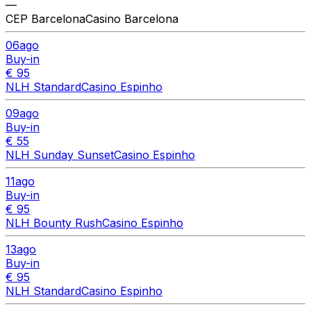
—
CEP Barcelona
Casino Barcelona
06
ago
Buy-in
€ 95
NLH Standard
Casino Espinho
09
ago
Buy-in
€ 55
NLH Sunday Sunset
Casino Espinho
11
ago
Buy-in
€ 95
NLH Bounty Rush
Casino Espinho
13
ago
Buy-in
€ 95
NLH Standard
Casino Espinho