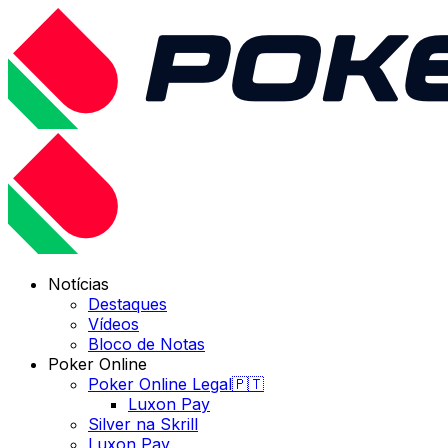
Notícias
Destaques
Vídeos
Bloco de Notas
Poker Online
Poker Online Legal🇵🇹
Luxon Pay
Silver na Skrill
Luxon Pay