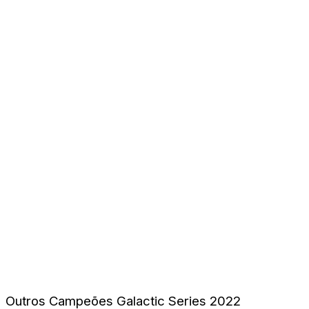
Outros Campeões Galactic Series 2022