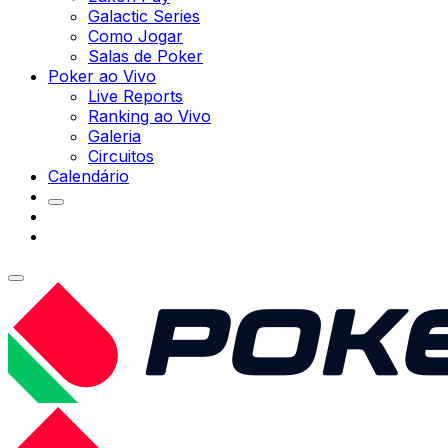
Galactic Series
Como Jogar
Salas de Poker
Poker ao Vivo
Live Reports
Ranking ao Vivo
Galeria
Circuitos
Calendário