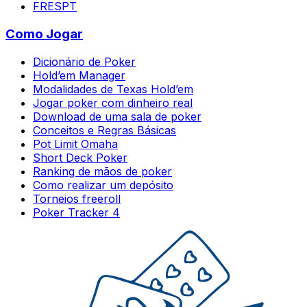
FRESPT
Como Jogar
Dicionário de Poker
Hold’em Manager
Modalidades de Texas Hold’em
Jogar poker com dinheiro real
Download de uma sala de poker
Conceitos e Regras Básicas
Pot Limit Omaha
Short Deck Poker
Ranking de mãos de poker
Como realizar um depósito
Torneios freeroll
Poker Tracker 4