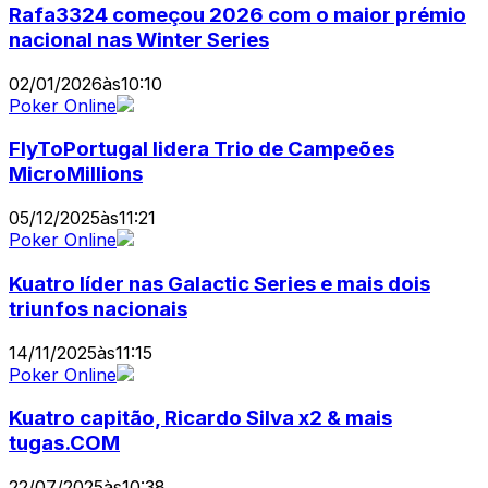
Rafa3324 começou 2026 com o maior prémio
nacional nas Winter Series
02/01/2026
às
10:10
Poker Online
FlyToPortugal lidera Trio de Campeões
MicroMillions
05/12/2025
às
11:21
Poker Online
Kuatro líder nas Galactic Series e mais dois
triunfos nacionais
14/11/2025
às
11:15
Poker Online
Kuatro capitão, Ricardo Silva x2 & mais
tugas.COM
22/07/2025
às
10:38