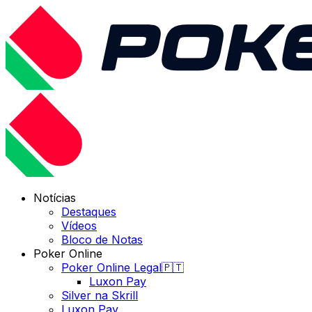
Notícias
Destaques
Vídeos
Bloco de Notas
Poker Online
Poker Online Legal🇵🇹
Luxon Pay
Silver na Skrill
Luxon Pay