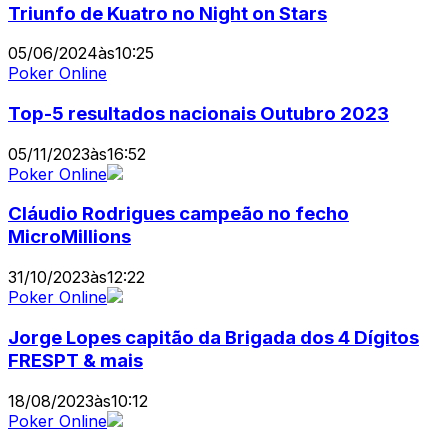
Triunfo de Kuatro no Night on Stars
05/06/2024
às
10:25
Poker Online
Top-5 resultados nacionais Outubro 2023
05/11/2023
às
16:52
Poker Online
Cláudio Rodrigues campeão no fecho
MicroMillions
31/10/2023
às
12:22
Poker Online
Jorge Lopes capitão da Brigada dos 4 Dígitos
FRESPT & mais
18/08/2023
às
10:12
Poker Online