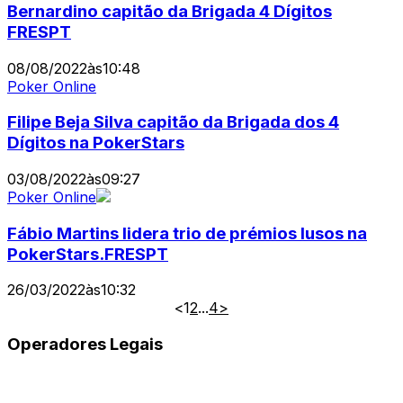
Bernardino capitão da Brigada 4 Dígitos
FRESPT
08/08/2022
às
10:48
Poker Online
Filipe Beja Silva capitão da Brigada dos 4
Dígitos na PokerStars
03/08/2022
às
09:27
Poker Online
Fábio Martins lidera trio de prémios lusos na
PokerStars.FRESPT
26/03/2022
às
10:32
<
1
2
...
4
>
Operadores Legais