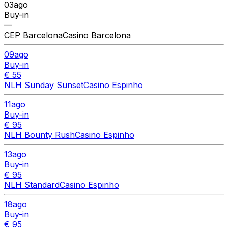
03
ago
Buy-in
—
CEP Barcelona
Casino Barcelona
09
ago
Buy-in
€ 55
NLH Sunday Sunset
Casino Espinho
11
ago
Buy-in
€ 95
NLH Bounty Rush
Casino Espinho
13
ago
Buy-in
€ 95
NLH Standard
Casino Espinho
18
ago
Buy-in
€ 95