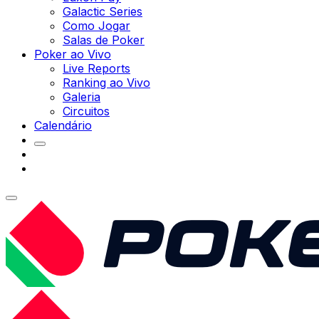
Galactic Series
Como Jogar
Salas de Poker
Poker ao Vivo
Live Reports
Ranking ao Vivo
Galeria
Circuitos
Calendário