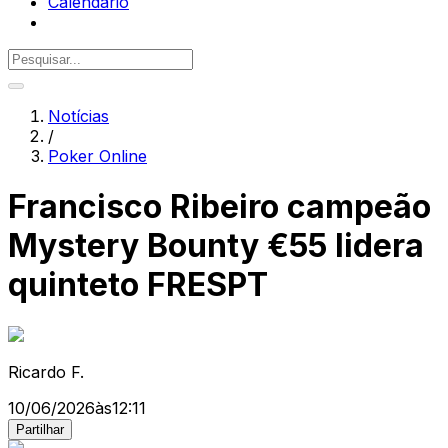
Calendário
Notícias
/
Poker Online
Francisco Ribeiro campeão
Mystery Bounty €55 lidera
quinteto FRESPT
Ricardo F.
10/06/2026
às
12:11
Partilhar