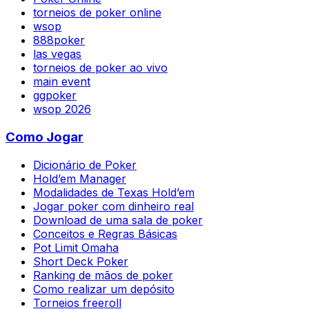
torneios de poker online
wsop
888poker
las vegas
torneios de poker ao vivo
main event
ggpoker
wsop 2026
Como Jogar
Dicionário de Poker
Hold’em Manager
Modalidades de Texas Hold’em
Jogar poker com dinheiro real
Download de uma sala de poker
Conceitos e Regras Básicas
Pot Limit Omaha
Short Deck Poker
Ranking de mãos de poker
Como realizar um depósito
Torneios freeroll