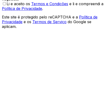
Li e aceito os
Termos e Condições
e li e compreendi a
Política de Privacidade
.
Este site é protegido pelo reCAPTCHA e a
Política de
Privacidade
e os
Termos de Serviço
do Google se
aplicam.