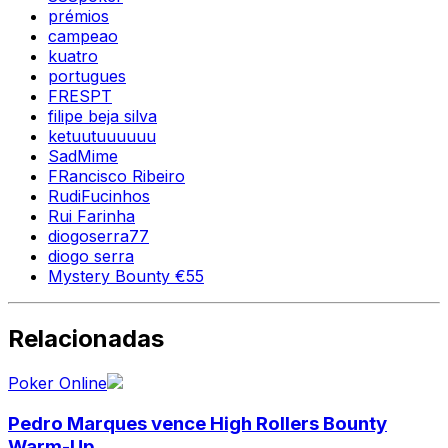
prémios
campeao
kuatro
portugues
FRESPT
filipe beja silva
ketuutuuuuuu
SadMime
FRancisco Ribeiro
RudiFucinhos
Rui Farinha
diogoserra77
diogo serra
Mystery Bounty €55
Relacionadas
Poker Online
Pedro Marques vence High Rollers Bounty
Warm-Up