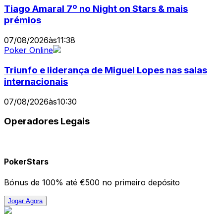
Tiago Amaral 7º no Night on Stars & mais
prémios
07/08/2026
às
11:38
Poker Online
Triunfo e liderança de Miguel Lopes nas salas
internacionais
07/08/2026
às
10:30
Operadores Legais
PokerStars
Bónus de 100% até €500 no primeiro depósito
Jogar Agora