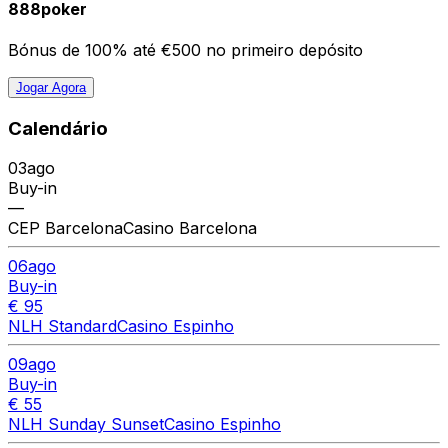
888poker
Bónus de 100% até €500 no primeiro depósito
Jogar Agora
Calendário
03
ago
Buy-in
—
CEP Barcelona
Casino Barcelona
06
ago
Buy-in
€ 95
NLH Standard
Casino Espinho
09
ago
Buy-in
€ 55
NLH Sunday Sunset
Casino Espinho