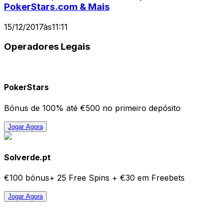
PokerStars.com & Mais
15/12/2017
às
11:11
Operadores Legais
PokerStars
Bónus de 100% até €500 no primeiro depósito
Jogar Agora
Solverde.pt
€100 bónus+ 25 Free Spins + €30 em Freebets
Jogar Agora