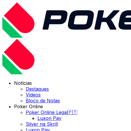
Notícias
Destaques
Vídeos
Bloco de Notas
Poker Online
Poker Online Legal🇵🇹
Luxon Pay
Silver na Skrill
Luxon Pay