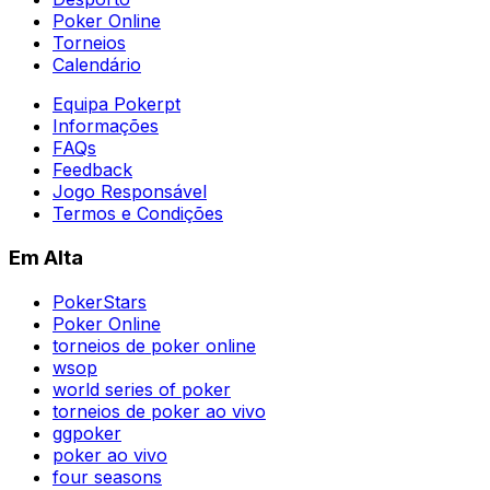
Poker Online
Torneios
Calendário
Equipa Pokerpt
Informações
FAQs
Feedback
Jogo Responsável
Termos e Condições
Em Alta
PokerStars
Poker Online
torneios de poker online
wsop
world series of poker
torneios de poker ao vivo
ggpoker
poker ao vivo
four seasons