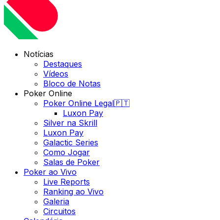
Notícias
Destaques
Vídeos
Bloco de Notas
Poker Online
Poker Online Legal🇵🇹
Luxon Pay
Silver na Skrill
Luxon Pay
Galactic Series
Como Jogar
Salas de Poker
Poker ao Vivo
Live Reports
Ranking ao Vivo
Galeria
Circuitos