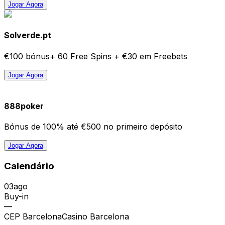
Jogar Agora
Solverde.pt
€100 bónus+ 60 Free Spins + €30 em Freebets
Jogar Agora
888poker
Bónus de 100% até €500 no primeiro depósito
Jogar Agora
Calendário
03
ago
Buy-in
—
CEP Barcelona
Casino Barcelona