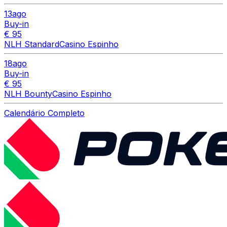
13
ago
Buy-in
€ 95
NLH Standard
Casino Espinho
18
ago
Buy-in
€ 95
NLH Bounty
Casino Espinho
Calendário Completo