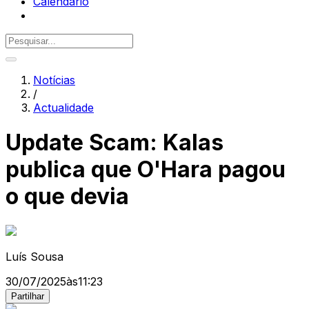
Calendário
Notícias
/
Actualidade
Update Scam: Kalas
publica que O'Hara pagou
o que devia
Luís Sousa
30/07/2025
às
11:23
Partilhar