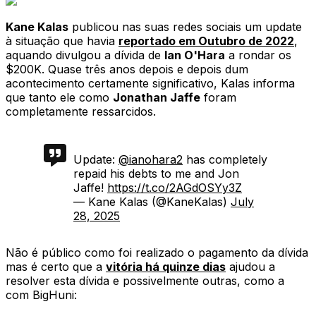
Kane Kalas
publicou nas suas redes sociais um update
à situação que havia
reportado em Outubro de 2022
,
aquando divulgou a dívida de
Ian O'Hara
a rondar os
$200K. Quase três anos depois e depois dum
acontecimento certamente significativo, Kalas informa
que tanto ele como
Jonathan Jaffe
foram
completamente ressarcidos.
Update:
@ianohara2
has completely
repaid his debts to me and Jon
Jaffe!
https://t.co/2AGdOSYy3Z
— Kane Kalas (@KaneKalas)
July
28, 2025
Não é público como foi realizado o pagamento da dívida
mas é certo que a
vitória há quinze dias
ajudou a
resolver esta dívida e possivelmente outras, como a
com BigHuni: